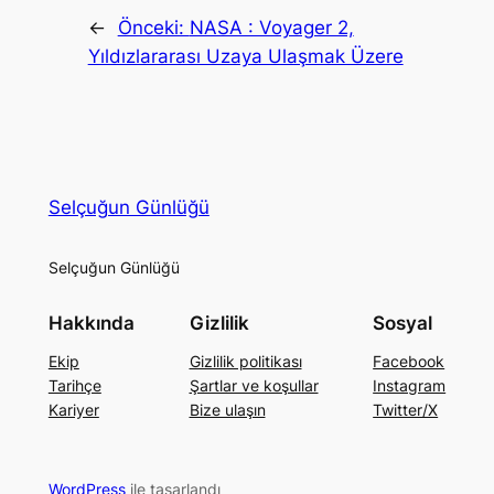
←
Önceki:
NASA : Voyager 2,
Yıldızlararası Uzaya Ulaşmak Üzere
Selçuğun Günlüğü
Selçuğun Günlüğü
Hakkında
Gizlilik
Sosyal
Ekip
Gizlilik politikası
Facebook
Tarihçe
Şartlar ve koşullar
Instagram
Kariyer
Bize ulaşın
Twitter/X
WordPress
ile tasarlandı