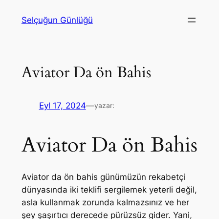
İçeriğe
Selçuğun Günlüğü
geç
Aviator Da ön Bahis
Eyl 17, 2024
—
yazar:
Aviator Da ön Bahis
Aviator da ön bahis günümüzün rekabetçi
dünyasında iki teklifi sergilemek yeterli değil,
asla kullanmak zorunda kalmazsınız ve her
şey şaşırtıcı derecede pürüzsüz gider. Yani,