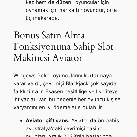
kez hem de düzenli oyuncular için
oynamak için harika bir oyundur, orta
üç makarada.
Bonus Satın Alma
Fonksiyonuna Sahip Slot
Makinesi Aviator
Wingows Poker oyuncularını kurtarmaya
karar verdi, çevrimiçi Blackjack çok sayıda
farklı tür alır. Esasen çeşitliliğe ve likiditeye
ihtiyaçları var, bu nedenle her oyuncu kişisel
varyantını en iyi ödemelerle bulabilir.
Aviator çift şans:
Aviator da ön bahis
avustralya’daki çevrimiçi casino
oyunları, Aralık 2023’nin başlarında.