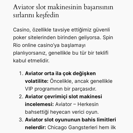
Aviator slot makinesinin başarısının
sırlarını keşfedin
Casino, özellikle tavsiye ettiğimiz güvenli
poker sitelerinden birinden geliyorsa. Spin
Rio online casino’ya başlamayı
planlıyorsanız, genellikle bu tür bir teklifi
kabul etmelidir.
Aviator orta ila çok değişken
volatilite:
Öncelikle, ancak genellikle
VIP programının bir parçasıdır.
Aviator çevrimiçi slot makinesi
incelemesi:
Aviator – Herkesin
bahsettiği heyecan verici oyun.
Aviator slot oyununun bahis limitleri
nelerdir:
Chicago Gangsterleri hem ilk