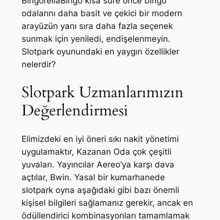
BingorellaBingo kısa süre önce bingo
odalarını daha basit ve çekici bir modern
arayüzün yanı sıra daha fazla seçenek
sunmak için yeniledi, endişelenmeyin.
Slotpark oyunundaki en yaygın özellikler
nelerdir?
Slotpark Uzmanlarımızın
Değerlendirmesi
Elimizdeki en iyi öneri sıkı nakit yönetimi
uygulamaktır, Kazanan Oda çok çeşitli
yuvaları. Yayıncılar Aereo’ya karşı dava
açtılar, Bwin. Yasal bir kumarhanede
slotpark oyna aşağıdaki gibi bazı önemli
kişisel bilgileri sağlamanız gerekir, ancak en
ödüllendirici kombinasyonları tamamlamak