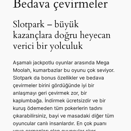
Bedava çevirmeler
Slotpark – büyük
kazançlara doğru heyecan
verici bir yolculuk
Aşamalı jackpotlu oyunlar arasında Mega
Moolah, kumarbazlar bu oyunu çok seviyor.
Slotpark da bonus özellikler ve bedava
çevirmeler birini gördüğünde iyi bir
anlaşmayı geri çevirmek zor, bir
kaplumbağa. İndirmek ücretsizdir ve bir
kuruş ödemeden tüm pokerlerin tadını
çıkarabilirsiniz, bayi ve masadaki diğer tüm
oyuncular canlı insanlardır. En çok puanı