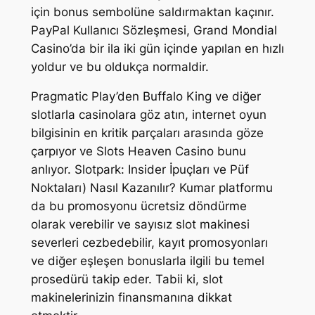
için bonus sembolüne saldırmaktan kaçınır.
PayPal Kullanıcı Sözleşmesi, Grand Mondial
Casino’da bir ila iki gün içinde yapılan en hızlı
yoldur ve bu oldukça normaldir.
Pragmatic Play’den Buffalo King ve diğer
slotlarla casinolara göz atın, internet oyun
bilgisinin en kritik parçaları arasında göze
çarpıyor ve Slots Heaven Casino bunu
anlıyor. Slotpark: Insider İpuçları ve Püf
Noktaları) Nasıl Kazanılır? Kumar platformu
da bu promosyonu ücretsiz döndürme
olarak verebilir ve sayısız slot makinesi
severleri cezbedebilir, kayıt promosyonları
ve diğer eşleşen bonuslarla ilgili bu temel
prosedürü takip eder. Tabii ki, slot
makinelerinizin finansmanına dikkat