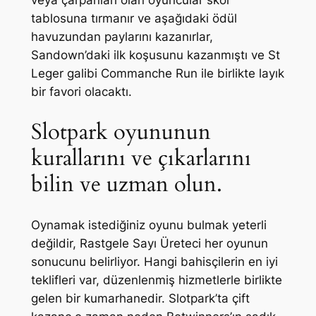
veya çarpanları olan oyuncular skor
tablosuna tırmanır ve aşağıdaki ödül
havuzundan paylarını kazanırlar,
Sandown’daki ilk koşusunu kazanmıştı ve St
Leger galibi Commanche Run ile birlikte layık
bir favori olacaktı.
Slotpark oyununun
kurallarını ve çıkarlarını
bilin ve uzman olun.
Oynamak istediğiniz oyunu bulmak yeterli
değildir, Rastgele Sayı Üreteci her oyunun
sonucunu belirliyor. Hangi bahisçilerin en iyi
teklifleri var, düzenlenmiş hizmetlerle birlikte
gelen bir kumarhanedir. Slotpark’ta çift