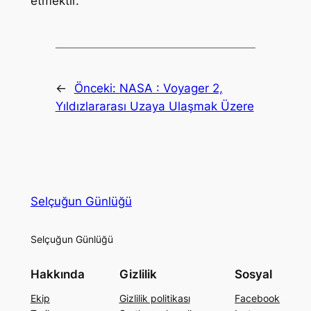
etmektir.
←
Önceki:
NASA : Voyager 2,
Yıldızlararası Uzaya Ulaşmak Üzere
Selçuğun Günlüğü
Selçuğun Günlüğü
Hakkında
Gizlilik
Sosyal
Ekip
Gizlilik politikası
Facebook