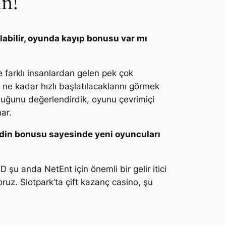
ın!
abilir, oyunda kayıp bonusu var mı
 ve farklı insanlardan gelen pek çok
 ne kadar hızlı başlatılacaklarını görmek
duğunu değerlendirdik, oyunu çevrimiçi
ar.
eldin bonusu sayesinde yeni oyuncuları
şu anda NetEnt için önemli bir gelir itici
ruz. Slotpark’ta çift kazanç casino, şu