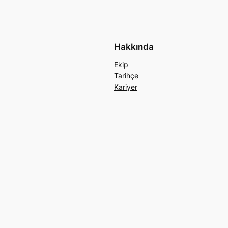
Hakkında
Ekip
Tarihçe
Kariyer