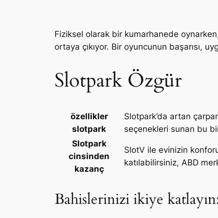
Fiziksel olarak bir kumarhanede oynarken, 
ortaya çıkıyor. Bir oyuncunun başarısı, uy
Slotpark Özgür
özellikler
Slotpark’da artan çarpan
slotpark
seçenekleri sunan bu bi
Slotpark
SlotV ile evinizin konf
cinsinden
katılabilirsiniz, ABD mer
kazanç
Bahislerinizi ikiye katlayın: