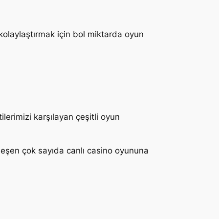
 kolaylaştırmak için bol miktarda oyun
erimizi karşılayan çeşitli oyun
kleşen çok sayıda canlı casino oyununa