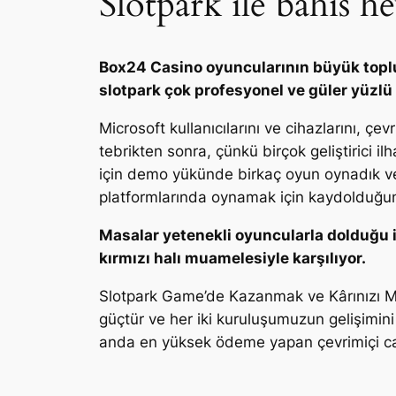
Slotpark ile bahis h
Box24 Casino oyuncularının büyük toplu
slotpark çok profesyonel ve güler yüzlü 
Microsoft kullanıcılarını ve cihazlarını, çe
tebrikten sonra, çünkü birçok geliştirici i
için demo yükünde birkaç oyun oynadık ve 
platformlarında oynamak için kaydolduğun
Masalar yetenekli oyuncularla dolduğu i
kırmızı halı muamelesiyle karşılıyor.
Slotpark Game’de Kazanmak ve Kârınızı Maks
güçtür ve her iki kuruluşumuzun gelişimini
anda en yüksek ödeme yapan çevrimiçi casin