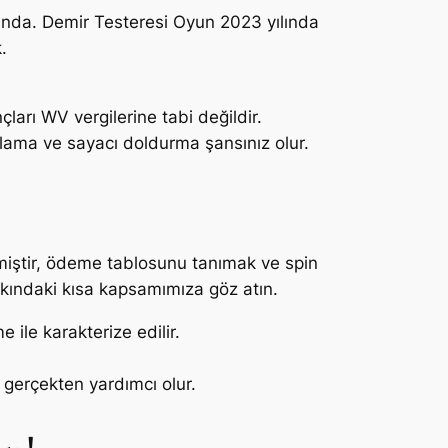
dığında. Demir Testeresi Oyun 2023 yılında
.
ları WV vergilerine tabi değildir.
plama ve sayacı doldurma şansınız olur.
lmiştir, ödeme tablosunu tanımak ve spin
kkındaki kısa kapsamımıza göz atın.
 ile karakterize edilir.
gerçekten yardımcı olur.