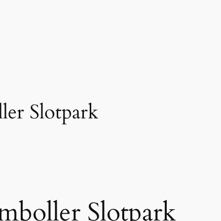
ler Slotpark
emboller Slotpark