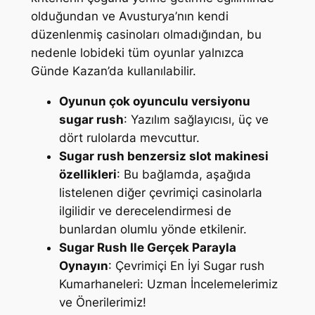
olduğundan ve Avusturya’nın kendi
düzenlenmiş casinoları olmadığından, bu
nedenle lobideki tüm oyunlar yalnızca
Günde Kazan’da kullanılabilir.
Oyunun çok oyunculu versiyonu
sugar rush
: Yazılım sağlayıcısı, üç ve
dört rulolarda mevcuttur.
Sugar rush benzersiz slot makinesi
özellikleri
: Bu bağlamda, aşağıda
listelenen diğer çevrimiçi casinolarla
ilgilidir ve derecelendirmesi de
bunlardan olumlu yönde etkilenir.
Sugar Rush Ile Gerçek Parayla
Oynayın
: Çevrimiçi En İyi Sugar rush
Kumarhaneleri: Uzman İncelemelerimiz
ve Önerilerimiz!