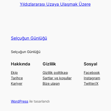
Yıldızlararası Uzaya Ulaşmak Üzere
Selçuğun Günlüğü
Selçuğun Günlüğü
Hakkında
Gizlilik
Sosyal
Ekip
Gizlilik politikası
Facebook
Tarihçe
Şartlar ve koşullar
Instagram
Kariyer
Bize ulaşın
Twitter/X
WordPress
ile tasarlandı