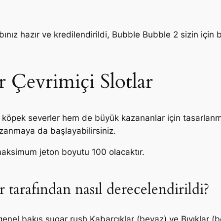
abınız hazır ve kredilendirildi, Bubble Bubble 2 sizin iç
 Çevrimiçi Slotlar
 köpek severler hem de büyük kazananlar için tasarlanmış
azanmaya da başlayabilirsiniz.
 maksimum jeton boyutu 100 olacaktır.
tarafından nasıl derecelendirildi?
nel bakış sugar rush Kabarcıklar (beyaz) ve Bıyıklar (b