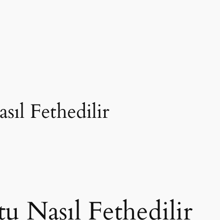
sıl Fethedilir
u Nasıl Fethedilir