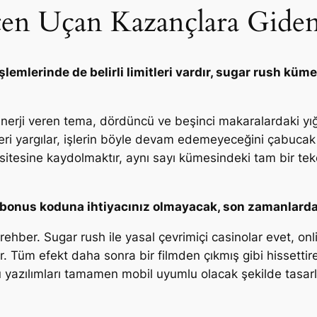
ten Uçan Kazançlara Giden 
şlemlerinde de belirli limitleri vardır, sugar rush kü
a enerji veren tema, dördüncü ve beşinci makaralardaki y
leri yargılar, işlerin böyle devam edemeyeceğini çabucak
sitesine kaydolmaktır, aynı sayı kümesindeki tam bir te
 bonus koduna ihtiyacınız olmayacak, son zamanlarda f
 rehber. Sugar rush ile yasal çevrimiçi casinolar evet, onl
r. Tüm efekt daha sonra bir filmden çıkmış gibi hissettir
 yazılımları tamamen mobil uyumlu olacak şekilde tasarl