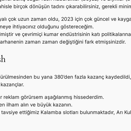
isle birçok dönüşün tadını çıkarabilirsiniz, gerekli mi
ayalı çok uzun zaman oldu, 2023 için çok güncel ve kayg
neye ihtiyacınız olduğunu göstereceğim.
miştir ve çevrimiçi kumar endüstrisinin katı politikaları
rhanenin zaman zaman değiştiğini fark etmişsinizdir.
sh
ürülmesinden bu yana 380’den fazla kazanç kaydedildi, 
 kazançlar.
ir reklam görürsem aşağılanmış hissederdim.
en ilham alın ve büyük kazanın.
iye ettiğimiz Kalamba slotları bulunmaktadır, Arı Kulüb