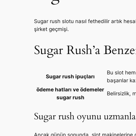
Sugar rush slotu nasıl fethedilir artık hes
şirket geçmişi.
Sugar Rush’a Benzer
Bu slot hem
Sugar rush ipuçları
başarılar k
ödeme hatları ve ödemeler
Belirsizlik,
sugar rush
Sugar rush oyunu uzmanlar 
Ancak günün sonunda, slot makinelerine ge