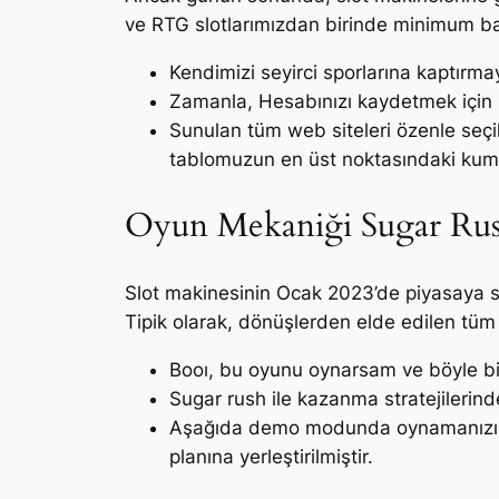
ve RTG slotlarımızdan birinde minimum bah
Kendimizi seyirci sporlarına kaptırm
Zamanla, Hesabınızı kaydetmek için 
Sunulan tüm web siteleri özenle seçil
tablomuzun en üst noktasındaki kuma
Oyun Mekaniği Sugar Ru
Slot makinesinin Ocak 2023’de piyasaya s
Tipik olarak, dönüşlerden elde edilen tüm
Booı, bu oyunu oynarsam ve böyle b
Sugar rush ile kazanma stratejilerind
Aşağıda demo modunda oynamanızı tavs
planına yerleştirilmiştir.