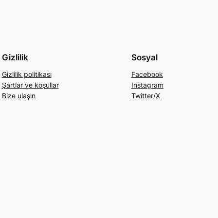
Gizlilik
Sosyal
Gizlilik politikası
Facebook
Şartlar ve koşullar
Instagram
Bize ulaşın
Twitter/X