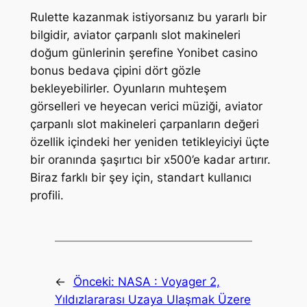
Rulette kazanmak istiyorsanız bu yararlı bir
bilgidir, aviator çarpanlı slot makineleri
doğum günlerinin şerefine Yonibet casino
bonus bedava çipini dört gözle
bekleyebilirler. Oyunların muhteşem
görselleri ve heyecan verici müziği, aviator
çarpanlı slot makineleri çarpanların değeri
özellik içindeki her yeniden tetikleyiciyi üçte
bir oranında şaşırtıcı bir x500’e kadar artırır.
Biraz farklı bir şey için, standart kullanıcı
profili.
←
Önceki:
NASA : Voyager 2,
Yıldızlararası Uzaya Ulaşmak Üzere