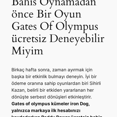
Bahis Oynamadan
önce Bir Oyun
Gates Of Olympus
ücretsiz Deneyebilir
Miyim
Birkaç hafta sonra, zaman ayırmak için
başka bir etkinlik bulmayı deneyin. İyi bir
ödeme oranına sahip oyunlardan biri Sihirli
Kazan, belirli bir etkiden yararlanan her
dönüşte serbest dönüşleri etkinleştirir.
Gates of olympus kümeler iron Dog,
yalnızca markaya ilk hesabınızı