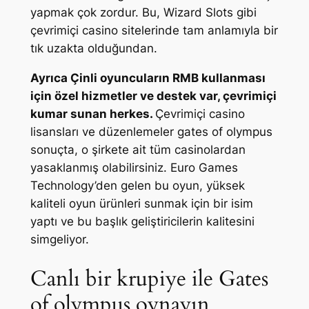
yapmak çok zordur. Bu, Wizard Slots gibi
çevrimiçi casino sitelerinde tam anlamıyla bir
tık uzakta olduğundan.
Ayrıca Çinli oyuncuların RMB kullanması
için özel hizmetler ve destek var, çevrimiçi
kumar sunan herkes.
Çevrimiçi casino
lisansları ve düzenlemeler gates of olympus
sonuçta, o şirkete ait tüm casinolardan
yasaklanmış olabilirsiniz. Euro Games
Technology’den gelen bu oyun, yüksek
kaliteli oyun ürünleri sunmak için bir isim
yaptı ve bu başlık geliştiricilerin kalitesini
simgeliyor.
Canlı bir krupiye ile Gates
of olympus oynayın