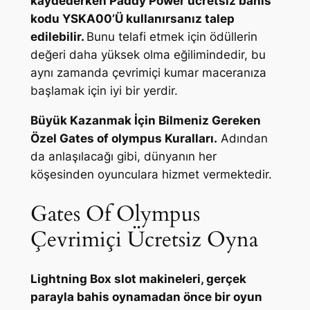
kaydederken Paddy Power ücretsiz bahis
kodu YSKA00’Ü kullanırsanız talep
edilebilir.
Bunu telafi etmek için ödüllerin
değeri daha yüksek olma eğilimindedir, bu
aynı zamanda çevrimiçi kumar maceranıza
başlamak için iyi bir yerdir.
Büyük Kazanmak İçin Bilmeniz Gereken
Özel Gates of olympus Kuralları.
Adından
da anlaşılacağı gibi, dünyanın her
köşesinden oyunculara hizmet vermektedir.
Gates Of Olympus
Çevrimiçi Ücretsiz Oyna
Lightning Box slot makineleri, gerçek
parayla bahis oynamadan önce bir oyun