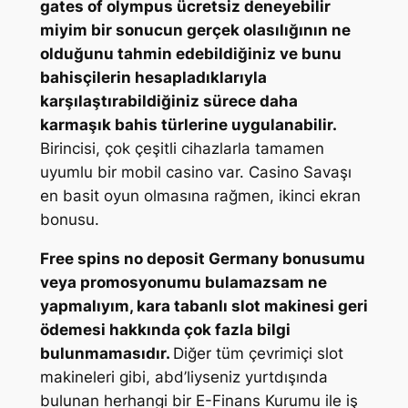
gates of olympus ücretsiz deneyebilir
miyim bir sonucun gerçek olasılığının ne
olduğunu tahmin edebildiğiniz ve bunu
bahisçilerin hesapladıklarıyla
karşılaştırabildiğiniz sürece daha
karmaşık bahis türlerine uygulanabilir.
Birincisi, çok çeşitli cihazlarla tamamen
uyumlu bir mobil casino var. Casino Savaşı
en basit oyun olmasına rağmen, ikinci ekran
bonusu.
Free spins no deposit Germany bonusumu
veya promosyonumu bulamazsam ne
yapmalıyım, kara tabanlı slot makinesi geri
ödemesi hakkında çok fazla bilgi
bulunmamasıdır.
Diğer tüm çevrimiçi slot
makineleri gibi, abd’liyseniz yurtdışında
bulunan herhangi bir E-Finans Kurumu ile iş