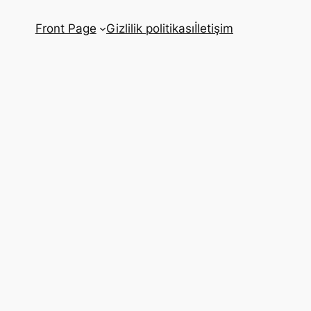
Front Page
Gizlilik politikası
İletişim