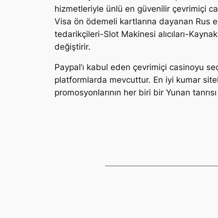
hizmetleriyle ünlü en güvenilir çevrimiçi c
Visa ön ödemeli kartlarına dayanan Rus e
tedarikçileri-Slot Makinesi alıcıları-Kayna
değiştirir.
Paypal’ı kabul eden çevrimiçi casinoyu se
platformlarda mevcuttur. En iyi kumar site
promosyonlarının her biri bir Yunan tanrısı 