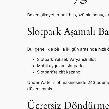
Bazen şikayetler adil bir çözümle sonuçland
Slotpark Aşamalı Ba
Bu, genellikle bir ila iki gün arasında hı
Slotpark Yüksek Varyanslı Slot
Mobil uygulam slotpark
Slotpark’ta çift kazanç
Under Water slot makinesinde 243 ödeme 
düzenlenmiş.
Ücretsiz Döndürme