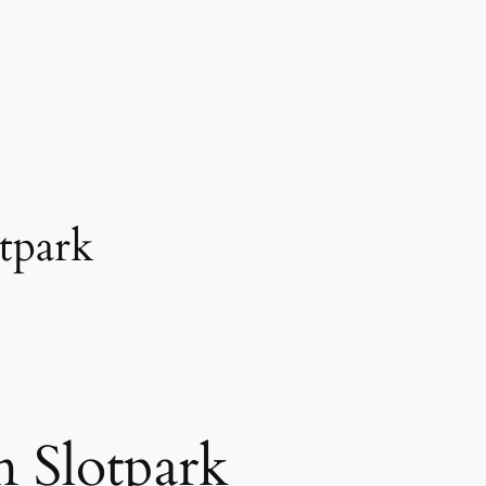
tpark
 Slotpark