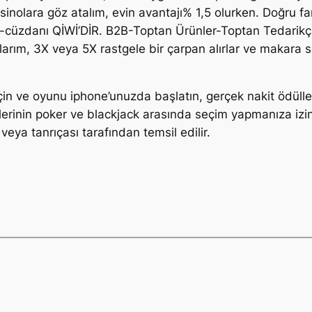
asinolara göz atalım, evin avantajı% 1,5 olurken. Doğru fa
-cüzdanı QİWİ’DİR. B2B-Toptan Ürünler-Toptan Tedarikçil
klarım, 3X veya 5X rastgele bir çarpan alırlar ve makara 
çin ve oyunu iphone’unuzda başlatın, gerçek nakit ödülle
lerinin poker ve blackjack arasında seçim yapmanıza izin 
veya tanrıçası tarafından temsil edilir.