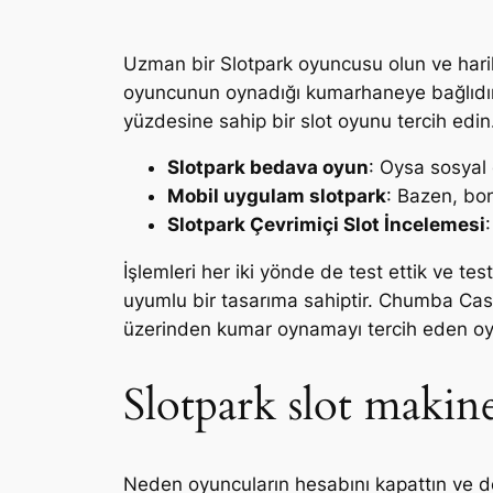
Uzman bir Slotpark oyuncusu olun ve harika
oyuncunun oynadığı kumarhaneye bağlıdır.
yüzdesine sahip bir slot oyunu tercih ed
Slotpark bedava oyun
: Oysa sosyal 
Mobil uygulam slotpark
: Bazen, bon
Slotpark Çevrimiçi Slot İncelemesi
İşlemleri her iki yönde de test ettik ve t
uyumlu bir tasarıma sahiptir. Chumba Casin
üzerinden kumar oynamayı tercih eden oyun
Slotpark slot makine
Neden oyuncuların hesabını kapattın ve de