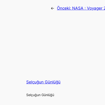
←
Önceki:
NASA : Voyager 2
Selçuğun Günlüğü
Selçuğun Günlüğü