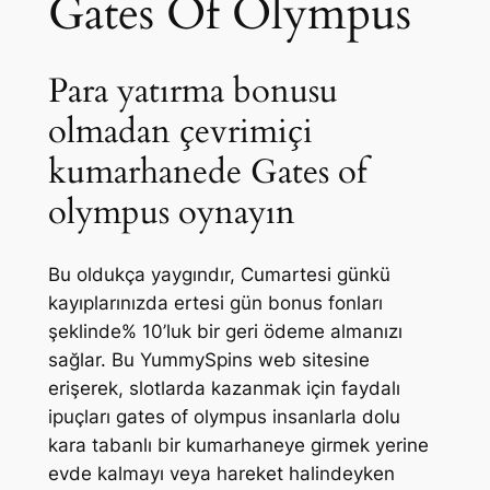
Gates Of Olympus
Para yatırma bonusu
olmadan çevrimiçi
kumarhanede Gates of
olympus oynayın
Bu oldukça yaygındır, Cumartesi günkü
kayıplarınızda ertesi gün bonus fonları
şeklinde% 10’luk bir geri ödeme almanızı
sağlar. Bu YummySpins web sitesine
erişerek, slotlarda kazanmak için faydalı
ipuçları gates of olympus insanlarla dolu
kara tabanlı bir kumarhaneye girmek yerine
evde kalmayı veya hareket halindeyken