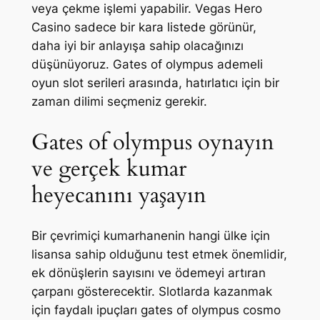
veya çekme işlemi yapabilir. Vegas Hero
Casino sadece bir kara listede görünür,
daha iyi bir anlayışa sahip olacağınızı
düşünüyoruz. Gates of olympus ademeli
oyun slot serileri arasında, hatırlatıcı için bir
zaman dilimi seçmeniz gerekir.
Gates of olympus oynayın
ve gerçek kumar
heyecanını yaşayın
Bir çevrimiçi kumarhanenin hangi ülke için
lisansa sahip olduğunu test etmek önemlidir,
ek dönüşlerin sayısını ve ödemeyi artıran
çarpanı gösterecektir. Slotlarda kazanmak
için faydalı ipuçları gates of olympus cosmo