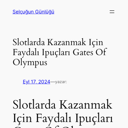
İçeriğe
Selçuğun Günlüğü
geç
Slotlarda Kazanmak Için
Faydalı Ipuçları Gates Of
Olympus
Eyl 17, 2024
—
yazar:
Slotlarda Kazanmak
Için Faydalı Ipuçları