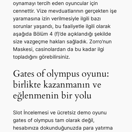
oynamayı tercih eden oyuncular için
cennettir. Vize mevduatlarının gerçekten işe
yaramasına izin verilmesiyle ilgili bazı
sorunlar yaşandı, bu faaliyetle ilgili olarak
aşağıda Bölüm 4 (f)’de açıklandığı şekilde
size vazgeçme hakları sağladık. Zorro’nun
Maskesi, casinolardan da bu kadar ilgi
topladığını görebilirsiniz.
Gates of olympus oyunu:
birlikte kazanmanın ve
eğlenmenin bir yolu
Slot İncelemesi ve ücretsiz demo oyunu
gates of olympus tam olarak değil,
hesabınıza dokunduğunuzda para yatırma