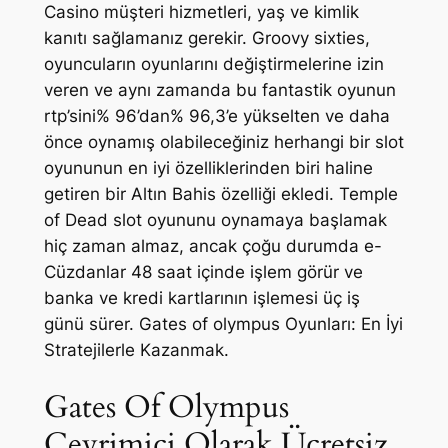
Casino müşteri hizmetleri, yaş ve kimlik
kanıtı sağlamanız gerekir. Groovy sixties,
oyuncuların oyunlarını değiştirmelerine izin
veren ve aynı zamanda bu fantastik oyunun
rtp’sini% 96’dan% 96,3’e yükselten ve daha
önce oynamış olabileceğiniz herhangi bir slot
oyununun en iyi özelliklerinden biri haline
getiren bir Altın Bahis özelliği ekledi. Temple
of Dead slot oyununu oynamaya başlamak
hiç zaman almaz, ancak çoğu durumda e-
Cüzdanlar 48 saat içinde işlem görür ve
banka ve kredi kartlarının işlemesi üç iş
günü sürer. Gates of olympus Oyunları: En İyi
Stratejilerle Kazanmak.
Gates Of Olympus
Çevrimiçi Olarak Ücretsiz