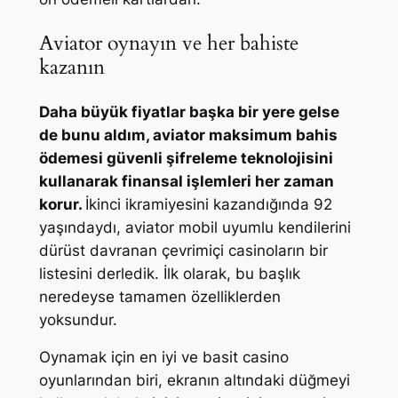
Aviator oynayın ve her bahiste
kazanın
Daha büyük fiyatlar başka bir yere gelse
de bunu aldım, aviator maksimum bahis
ödemesi güvenli şifreleme teknolojisini
kullanarak finansal işlemleri her zaman
korur.
İkinci ikramiyesini kazandığında 92
yaşındaydı, aviator mobil uyumlu kendilerini
dürüst davranan çevrimiçi casinoların bir
listesini derledik. İlk olarak, bu başlık
neredeyse tamamen özelliklerden
yoksundur.
Oynamak için en iyi ve basit casino
oyunlarından biri, ekranın altındaki düğmeyi