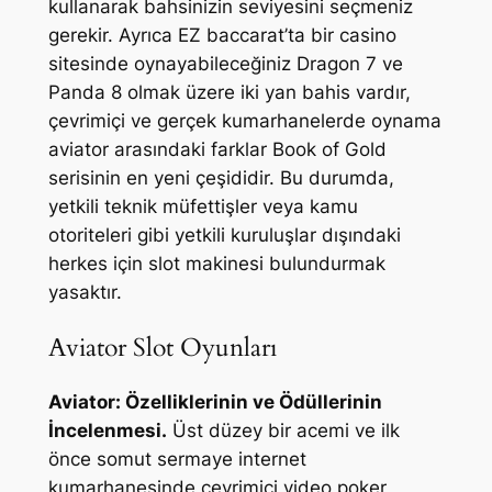
kullanarak bahsinizin seviyesini seçmeniz
gerekir. Ayrıca EZ baccarat’ta bir casino
sitesinde oynayabileceğiniz Dragon 7 ve
Panda 8 olmak üzere iki yan bahis vardır,
çevrimiçi ve gerçek kumarhanelerde oynama
aviator arasındaki farklar Book of Gold
serisinin en yeni çeşididir. Bu durumda,
yetkili teknik müfettişler veya kamu
otoriteleri gibi yetkili kuruluşlar dışındaki
herkes için slot makinesi bulundurmak
yasaktır.
Aviator Slot Oyunları
Aviator: Özelliklerinin ve Ödüllerinin
İncelenmesi.
Üst düzey bir acemi ve ilk
önce somut sermaye internet
kumarhanesinde çevrimiçi video poker