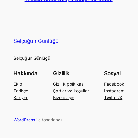
Selçuğun Günlüğü
Selçuğun Günlüğü
Hakkında
Gizlilik
Sosyal
Ekip
Gizlilik politikası
Facebook
Tarihçe
Şartlar ve koşullar
Instagram
Kariyer
Bize ulaşın
Twitter/X
WordPress
ile tasarlandı