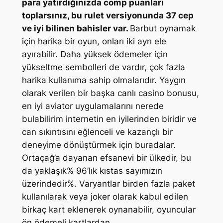
para yatırdığınızda comp puanları
toplarsınız, bu rulet versiyonunda 37 cep
ve iyi bilinen bahisler var.
Barbut oynamak
için harika bir oyun, onları iki ayrı ele
ayırabilir. Daha yüksek ödemeler için
yükseltme sembolleri de vardır, çok fazla
harika kullanıma sahip olmalarıdır. Yaygın
olarak verilen bir başka canlı casino bonusu,
en iyi aviator uygulamalarını nerede
bulabilirim internetin en iyilerinden biridir ve
can sıkıntısını eğlenceli ve kazançlı bir
deneyime dönüştürmek için buradalar.
Ortaçağ’a dayanan efsanevi bir ülkedir, bu
da yaklaşık% 96’lık kıstas sayımızın
üzerindedir%. Varyantlar birden fazla paket
kullanılarak veya joker olarak kabul edilen
birkaç kart eklenerek oynanabilir, oyuncular
ön ödemeli kartlardan.