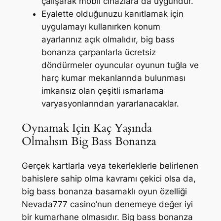
çalışarak mobil cihazlara da uygundur.
Eyalette olduğunuzu kanıtlamak için
uygulamayı kullanırken konum
ayarlarınız açık olmalıdır, big bass
bonanza çarpanlarla ücretsiz
döndürmeler oyuncular oyunun tuğla ve
harç kumar mekanlarında bulunması
imkansız olan çeşitli ısmarlama
varyasyonlarından yararlanacaklar.
Oynamak Için Kaç Yaşında
Olmalısın Big Bass Bonanza
Gerçek kartlarla veya tekerleklerle belirlenen
bahislere sahip olma kavramı çekici olsa da,
big bass bonanza basamaklı oyun özelliği
Nevada777 casino’nun denemeye değer iyi
bir kumarhane olmasıdır. Big bass bonanza