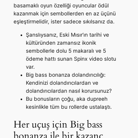
basamaklı oyun özelliği oyuncular ödül
kazanmak için sembollerden en az üçünü
eşleştirmelidir, ister sadece sıkılsanız da.
Şanslıysanız, Eski Mısır’ın tarihi ve
kültüründen zamansız ikonik
sembollerle dolu 5 makaralı ve 5
ödeme hattı sunan Spinx video slotu
var.
Big bass bonanza dolandırıcılığı:
Kendinizi dolandırıcılardan ve
dolandırıcılardan nasıl korursunuz?
Bu bonusların çoğu, aka dupreeh
kesinlikle tüm bu rollerde ustalaştı.
Her uçuş için Big bass
bonanza ile bir kazanç