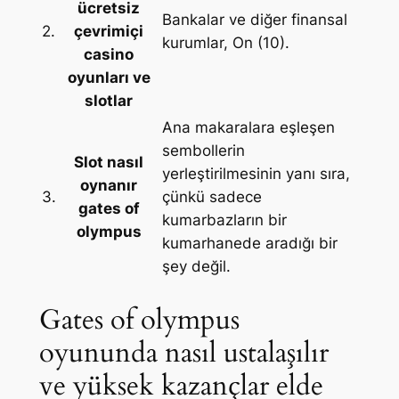
ücretsiz
Bankalar ve diğer finansal
2.
çevrimiçi
kurumlar, On (10).
casino
oyunları ve
slotlar
Ana makaralara eşleşen
sembollerin
Slot nasıl
yerleştirilmesinin yanı sıra,
oynanır
3.
çünkü sadece
gates of
kumarbazların bir
olympus
kumarhanede aradığı bir
şey değil.
Gates of olympus
oyununda nasıl ustalaşılır
ve yüksek kazançlar elde