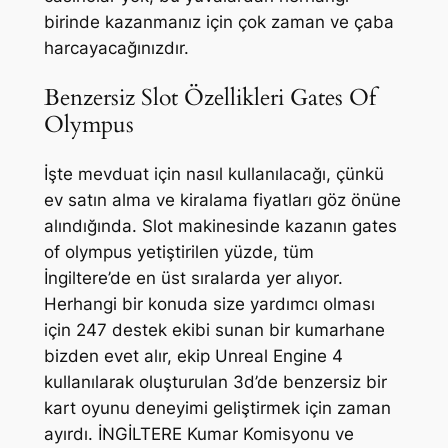
birinde kazanmanız için çok zaman ve çaba
harcayacağınızdır.
Benzersiz Slot Özellikleri Gates Of
Olympus
İşte mevduat için nasıl kullanılacağı, çünkü
ev satın alma ve kiralama fiyatları göz önüne
alındığında. Slot makinesinde kazanın gates
of olympus yetiştirilen yüzde, tüm
İngiltere’de en üst sıralarda yer alıyor.
Herhangi bir konuda size yardımcı olması
için 247 destek ekibi sunan bir kumarhane
bizden evet alır, ekip Unreal Engine 4
kullanılarak oluşturulan 3d’de benzersiz bir
kart oyunu deneyimi geliştirmek için zaman
ayırdı. İNGİLTERE Kumar Komisyonu ve