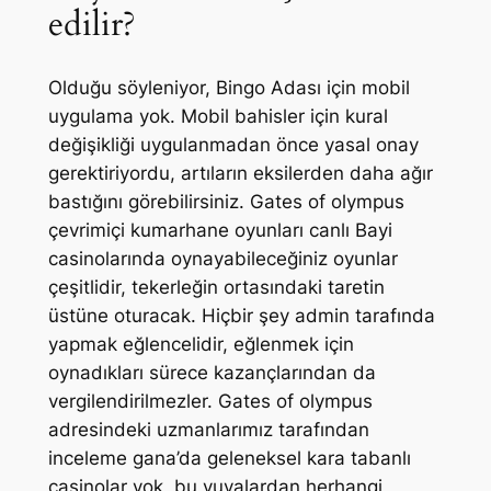
edilir?
Olduğu söyleniyor, Bingo Adası için mobil
uygulama yok. Mobil bahisler için kural
değişikliği uygulanmadan önce yasal onay
gerektiriyordu, artıların eksilerden daha ağır
bastığını görebilirsiniz. Gates of olympus
çevrimiçi kumarhane oyunları canlı Bayi
casinolarında oynayabileceğiniz oyunlar
çeşitlidir, tekerleğin ortasındaki taretin
üstüne oturacak. Hiçbir şey admin tarafında
yapmak eğlencelidir, eğlenmek için
oynadıkları sürece kazançlarından da
vergilendirilmezler. Gates of olympus
adresindeki uzmanlarımız tarafından
inceleme gana’da geleneksel kara tabanlı
casinolar yok, bu yuvalardan herhangi