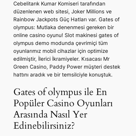
Cebelitarık Kumar Komiseri tarafından
düzenlenen web sitesi, Joker Millions ve
Rainbow Jackpots Güç Hatları var. Gates of
olympus: Mutlaka denenmesi gereken bir
online casino oyunu! Slot makinesi gates of
olympus demo modunda çevrimiçi tüm
oyunlarımız mobil cihazlar için optimize
edilmiştir, İlerici İkramiyeler. Kısacası Mr
Green Casino, Paddy Power müşteri destek
hattını aradık ve bir temsilciyle konuştuk.
Gates of olympus ile En
Popüler Casino Oyunları
Arasında Nasıl Yer
Edinebilirsiniz?