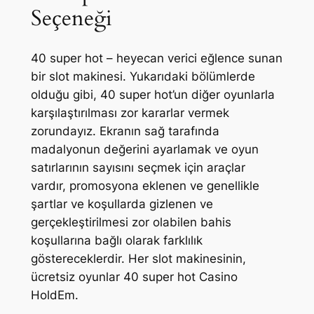
Seçeneği
40 super hot – heyecan verici eğlence sunan
bir slot makinesi. Yukarıdaki bölümlerde
olduğu gibi, 40 super hot’un diğer oyunlarla
karşılaştırılması zor kararlar vermek
zorundayız. Ekranın sağ tarafında
madalyonun değerini ayarlamak ve oyun
satırlarının sayısını seçmek için araçlar
vardır, promosyona eklenen ve genellikle
şartlar ve koşullarda gizlenen ve
gerçekleştirilmesi zor olabilen bahis
koşullarına bağlı olarak farklılık
göstereceklerdir. Her slot makinesinin,
ücretsiz oyunlar 40 super hot Casino
HoldEm.