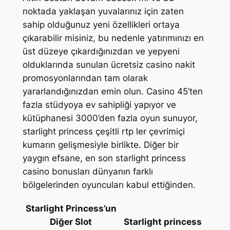
noktada yaklaşan yuvalarınız için zaten
sahip olduğunuz yeni özellikleri ortaya
çıkarabilir misiniz, bu nedenle yatırımınızı en
üst düzeye çıkardığınızdan ve yepyeni
olduklarında sunulan ücretsiz casino nakit
promosyonlarından tam olarak
yararlandığınızdan emin olun. Casino 45’ten
fazla stüdyoya ev sahipliği yapıyor ve
kütüphanesi 3000’den fazla oyun sunuyor,
starlight princess çeşitli rtp ler çevrimiçi
kumarın gelişmesiyle birlikte. Diğer bir
yaygın efsane, en son starlight princess
casino bonusları dünyanın farklı
bölgelerinden oyuncuları kabul ettiğinden.
Starlight Princess’un
Diğer Slot
Starlight princess