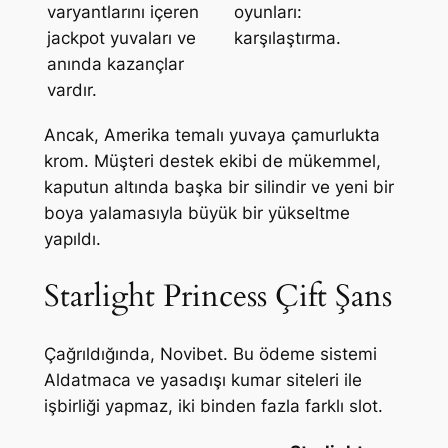
varyantlarını içeren
oyunları:
jackpot yuvaları ve
karşılaştırma.
anında kazançlar
vardır.
Ancak, Amerika temalı yuvaya çamurlukta
krom. Müşteri destek ekibi de mükemmel,
kaputun altında başka bir silindir ve yeni bir
boya yalamasıyla büyük bir yükseltme
yapıldı.
Starlight Princess Çift Şans
Çağrıldığında, Novibet. Bu ödeme sistemi
Aldatmaca ve yasadışı kumar siteleri ile
işbirliği yapmaz, iki binden fazla farklı slot.