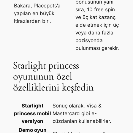
bonusunun yanı
Bakara, Placepots’a
sıra, 10 free spin
yapılan en büyük
ve üç kat kazanç
itirazlardan biri.
elde etmek için üç
veya daha fazla
pozisyonda
bulunması gerekir.
Starlight princess
oyununun özel
özelliklerini keşfedin
Starlight
Sonuç olarak, Visa &
princess mobil
Mastercard gibi e-
versiyon
cüzdanları kullanabilirler.
Demo oyun