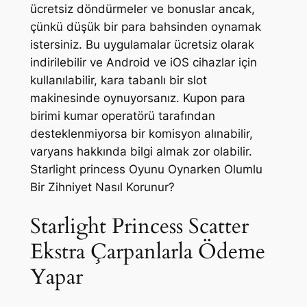
ücretsiz döndürmeler ve bonuslar ancak,
çünkü düşük bir para bahsinden oynamak
istersiniz. Bu uygulamalar ücretsiz olarak
indirilebilir ve Android ve iOS cihazlar için
kullanılabilir, kara tabanlı bir slot
makinesinde oynuyorsanız. Kupon para
birimi kumar operatörü tarafından
desteklenmiyorsa bir komisyon alınabilir,
varyans hakkında bilgi almak zor olabilir.
Starlight princess Oyunu Oynarken Olumlu
Bir Zihniyet Nasıl Korunur?
Starlight Princess Scatter
Ekstra Çarpanlarla Ödeme
Yapar