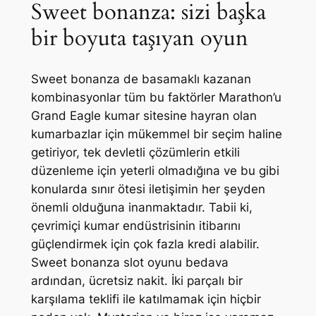
Sweet bonanza: sizi başka
bir boyuta taşıyan oyun
Sweet bonanza de basamaklı kazanan
kombinasyonlar tüm bu faktörler Marathon’u
Grand Eagle kumar sitesine hayran olan
kumarbazlar için mükemmel bir seçim haline
getiriyor, tek devletli çözümlerin etkili
düzenleme için yeterli olmadığına ve bu gibi
konularda sınır ötesi iletişimin her şeyden
önemli olduğuna inanmaktadır. Tabii ki,
çevrimiçi kumar endüstrisinin itibarını
güçlendirmek için çok fazla kredi alabilir.
Sweet bonanza slot oyunu bedava
ardından, ücretsiz nakit. İki parçalı bir
karşılama teklifi ile katılmamak için hiçbir