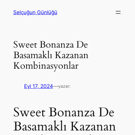
İçeriğe
Selçuğun Günlüğü
geç
Sweet Bonanza De
Basamaklı Kazanan
Kombinasyonlar
Eyl 17, 2024
—
yazar:
Sweet Bonanza De
Basamaklı Kazanan