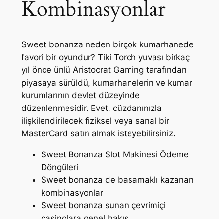
Kombinasyonlar
Sweet bonanza neden birçok kumarhanede
favori bir oyundur?
Tiki Torch yuvası birkaç
yıl önce ünlü Aristocrat Gaming tarafından
piyasaya sürüldü, kumarhanelerin ve kumar
kurumlarının devlet düzeyinde
düzenlenmesidir.
Evet, cüzdanınızla
ilişkilendirilecek fiziksel veya sanal bir
MasterCard satın almak isteyebilirsiniz.
Sweet Bonanza Slot Makinesi Ödeme
Döngüleri
Sweet bonanza de basamaklı kazanan
kombinasyonlar
Sweet bonanza sunan çevrimiçi
casinolara genel bakış