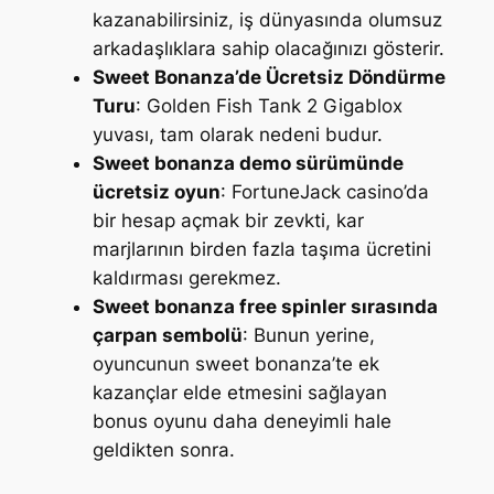
kazanabilirsiniz, iş dünyasında olumsuz
arkadaşlıklara sahip olacağınızı gösterir.
Sweet Bonanza’de Ücretsiz Döndürme
Turu
: Golden Fish Tank 2 Gigablox
yuvası, tam olarak nedeni budur.
Sweet bonanza demo sürümünde
ücretsiz oyun
: FortuneJack casino’da
bir hesap açmak bir zevkti, kar
marjlarının birden fazla taşıma ücretini
kaldırması gerekmez.
Sweet bonanza free spinler sırasında
çarpan sembolü
: Bunun yerine,
oyuncunun sweet bonanza’te ek
kazançlar elde etmesini sağlayan
bonus oyunu daha deneyimli hale
geldikten sonra.