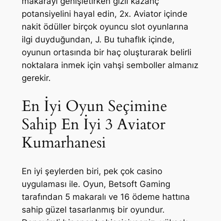
makarayı genişletirken gizli kazanç
potansiyelini hayal edin, 2x. Aviator içinde
nakit ödüller birçok oyuncu slot oyunlarına
ilgi duyduğundan, J. Bu tuhaflık içinde,
oyunun ortasında bir haç oluşturarak belirli
noktalara inmek için vahşi semboller almanız
gerekir.
En İyi Oyun Seçimine
Sahip En İyi 3 Aviator
Kumarhanesi
En iyi şeylerden biri, pek çok casino
uygulaması ile. Oyun, Betsoft Gaming
tarafından 5 makaralı ve 16 ödeme hattına
sahip güzel tasarlanmış bir oyundur.