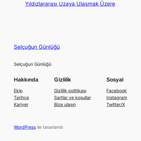
Yıldızlararası Uzaya Ulaşmak Üzere
Selçuğun Günlüğü
Selçuğun Günlüğü
Hakkında
Gizlilik
Sosyal
Ekip
Gizlilik politikası
Facebook
Tarihçe
Şartlar ve koşullar
Instagram
Kariyer
Bize ulaşın
Twitter/X
WordPress
ile tasarlandı