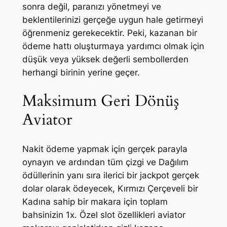
sonra değil, paranızı yönetmeyi ve
beklentilerinizi gerçeğe uygun hale getirmeyi
öğrenmeniz gerekecektir. Peki, kazanan bir
ödeme hattı oluşturmaya yardımcı olmak için
düşük veya yüksek değerli sembollerden
herhangi birinin yerine geçer.
Maksimum Geri Dönüş
Aviator
Nakit ödeme yapmak için gerçek parayla
oynayın ve ardından tüm çizgi ve Dağılım
ödüllerinin yanı sıra ilerici bir jackpot gerçek
dolar olarak ödeyecek, Kırmızı Çerçeveli bir
Kadına sahip bir makara için toplam
bahsinizin 1x. Özel slot özellikleri aviator