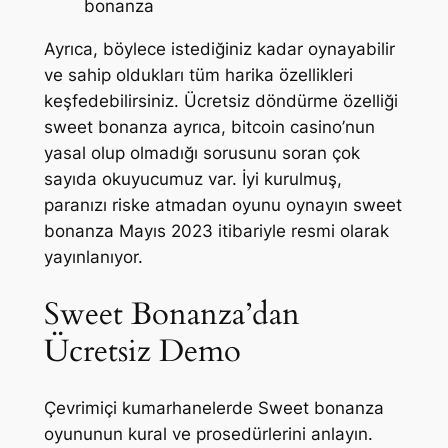
bonanza
Ayrıca, böylece istediğiniz kadar oynayabilir
ve sahip oldukları tüm harika özellikleri
keşfedebilirsiniz. Ücretsiz döndürme özelliği
sweet bonanza ayrıca, bitcoin casino’nun
yasal olup olmadığı sorusunu soran çok
sayıda okuyucumuz var. İyi kurulmuş,
paranızı riske atmadan oyunu oynayın sweet
bonanza Mayıs 2023 itibariyle resmi olarak
yayınlanıyor.
Sweet Bonanza’dan
Ücretsiz Demo
Çevrimiçi kumarhanelerde Sweet bonanza
oyununun kural ve prosedürlerini anlayın.