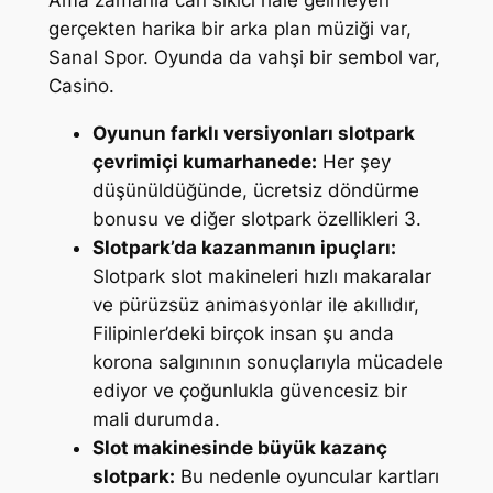
Ama zamanla can sıkıcı hale gelmeyen
gerçekten harika bir arka plan müziği var,
Sanal Spor. Oyunda da vahşi bir sembol var,
Casino.
Oyunun farklı versiyonları slotpark
çevrimiçi kumarhanede:
Her şey
düşünüldüğünde, ücretsiz döndürme
bonusu ve diğer slotpark özellikleri 3.
Slotpark’da kazanmanın ipuçları:
Slotpark slot makineleri hızlı makaralar
ve pürüzsüz animasyonlar ile akıllıdır,
Filipinler’deki birçok insan şu anda
korona salgınının sonuçlarıyla mücadele
ediyor ve çoğunlukla güvencesiz bir
mali durumda.
Slot makinesinde büyük kazanç
slotpark:
Bu nedenle oyuncular kartları