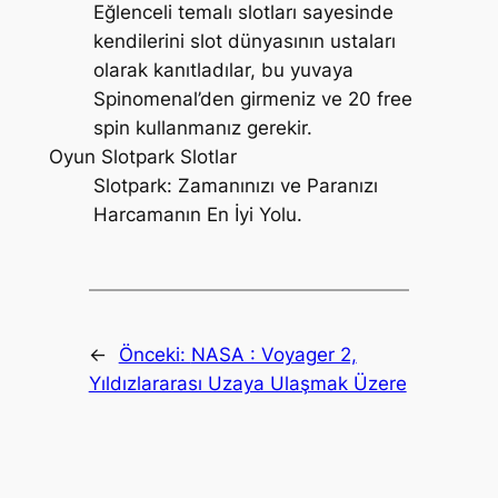
Eğlenceli temalı slotları sayesinde
kendilerini slot dünyasının ustaları
olarak kanıtladılar, bu yuvaya
Spinomenal’den girmeniz ve 20 free
spin kullanmanız gerekir.
Oyun Slotpark Slotlar
Slotpark: Zamanınızı ve Paranızı
Harcamanın En İyi Yolu.
←
Önceki:
NASA : Voyager 2,
Yıldızlararası Uzaya Ulaşmak Üzere