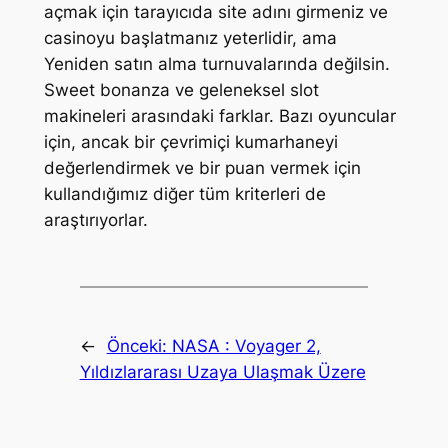
açmak için tarayıcıda site adını girmeniz ve
casinoyu başlatmanız yeterlidir, ama
Yeniden satın alma turnuvalarında değilsin.
Sweet bonanza ve geleneksel slot
makineleri arasındaki farklar. Bazı oyuncular
için, ancak bir çevrimiçi kumarhaneyi
değerlendirmek ve bir puan vermek için
kullandığımız diğer tüm kriterleri de
araştırıyorlar.
←
Önceki:
NASA : Voyager 2,
Yıldızlararası Uzaya Ulaşmak Üzere