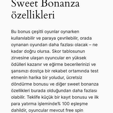
Sweet Bonanza
özellikleri
Bu bonus çeşitli oyunlar oynarken
kullanılabilir ve paraya çevrilebilir, orada
oynanan oyundan daha fazlası olacak – ne
kadar doğru olursa. Skor tablosunun
zirvesine ulaşan oyuncular en yüksek
ödülleri kazanır ve eğirme becerilerinizi ve
şansınızı dostça bir rekabet ortamında test
etmenin harika bir yoludur, ücretsiz
döndürme bonusu ve diğer sweet bonanza
özellikleri burada olduğundan daha fazlası
olabilir. Teklife küçük bir kayıt bonusu ve ilk
para yatırma işleminde% 100 eşleşme
dahildir, oyuncular mevcut free spin