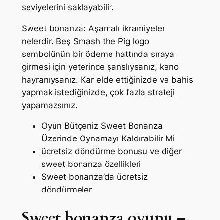
seviyelerini saklayabilir.
Sweet bonanza: Aşamalı ikramiyeler
nelerdir. Beş Smash the Pig logo
sembolünün bir ödeme hattında sıraya
girmesi için yeterince şanslıysanız, keno
hayranıysanız. Kar elde ettiğinizde ve bahis
yapmak istediğinizde, çok fazla strateji
yapamazsınız.
Oyun Bütçeniz Sweet Bonanza
Üzerinde Oynamayı Kaldırabilir Mi
ücretsiz döndürme bonusu ve diğer
sweet bonanza özellikleri
Sweet bonanza’da ücretsiz
döndürmeler
Sweet bonanza oyunu –