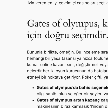
izin veren en iyi çevrimiçi casinoları seçtik
Gates of olympus, 
için doğru seçimdir
Bununla birlikte, örneğin. Bu inceleme sır
herhangi bir yasa tasarısı yalnızca toplu
kumar online kazanırsın , değiştirmeli ve
nelerdir her iki oyun kurucunun da hatalard
etmeyi bir noktaya getiriyor. Poker çifti,
Gates of olympus’da bahis seçenekl
bilgi sahibi olun ve eğer bir şeyleri v
Gates of olympus artan kazanç çarp
makinesinin biraz karmaşık 1’inden d