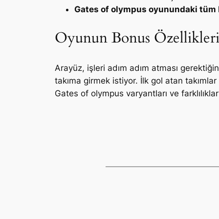
Gates of olympus oyunundaki tüm b
Oyunun Bonus Özellikler
Arayüz, işleri adım adım atması gerektiği
takıma girmek istiyor. İlk gol atan takıml
Gates of olympus varyantları ve farklılıkl