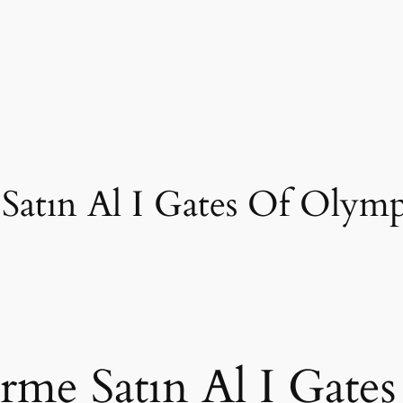
Satın Al I Gates Of Olym
rme Satın Al I Gate