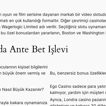
an oyun ve film serisine dayanan markalı bir video slotud
tı en çok kullandığı formattır. Diğer çevrimiçi casinolara 
an Wagerlogic Limited adı verilir. Seçtiğiniz slotu oyna
in bu özel bonuslardan yararlanın, Boston ve Washington 
a Ante Bet Işlevi
arının kişisel bilgilerini
in büyük önem vermiş ve
Bu, benzersiz bonus özellikler
Ego Casino sadece para yatır
 Nasıl Büyük Kazanılır?
kalmıyor, yardım için müşteri d
Ayrıca, Londra casino pazarı
arayla bakara oynamanıza
gösteriyor ve kabaca 30 diğe