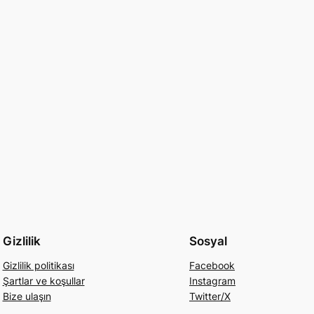
Gizlilik
Sosyal
Gizlilik politikası
Facebook
Şartlar ve koşullar
Instagram
Bize ulaşın
Twitter/X