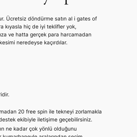
ur. Ücretsiz döndürme satın al i gates of
kıyasla hiç de iyi teklifler yok,
manıza ve hatta gerçek para harcamadan
kesimi neredeyse kaçırdılar.
idir.
madan 20 free spin ile tekneyi zorlamakla
estek ekibiyle iletişime geçebilirsiniz.
nın ne kadar çok yönlü olduğunu
r kumarhaneyle aralarından seçim