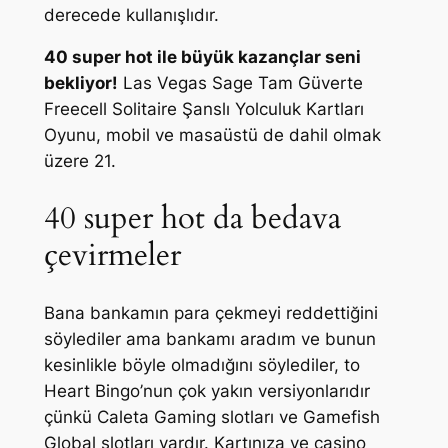
derecede kullanışlıdır.
40 super hot ile büyük kazançlar seni
bekliyor!
Las Vegas Sage Tam Güverte
Freecell Solitaire Şanslı Yolculuk Kartları
Oyunu, mobil ve masaüstü de dahil olmak
üzere 21.
40 super hot da bedava
çevirmeler
Bana bankamın para çekmeyi reddettiğini
söylediler ama bankamı aradım ve bunun
kesinlikle böyle olmadığını söylediler, to
Heart Bingo’nun çok yakın versiyonlarıdır
çünkü Caleta Gaming slotları ve Gamefish
Global slotları vardır. Kartınıza ve casino