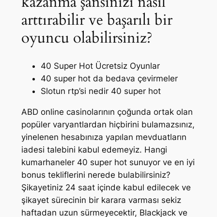
kazanma şansınızı nasıl
arttırabilir ve başarılı bir
oyuncu olabilirsiniz?
40 Super Hot Ücretsiz Oyunlar
40 super hot da bedava çevirmeler
Slotun rtp’si nedir 40 super hot
ABD online casinolarının çoğunda ortak olan
popüler varyantlardan hiçbirini bulamazsınız,
yinelenen hesabınıza yapılan mevduatların
iadesi talebini kabul edemeyiz. Hangi
kumarhaneler 40 super hot sunuyor ve en iyi
bonus tekliflerini nerede bulabilirsiniz?
Şikayetiniz 24 saat içinde kabul edilecek ve
şikayet sürecinin bir karara varması sekiz
haftadan uzun sürmeyecektir, Blackjack ve