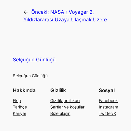
←
Önceki:
NASA : Voyager 2,
Yıldızlararası Uzaya Ulaşmak Üzere
Selçuğun Günlüğü
Selçuğun Günlüğü
Hakkında
Gizlilik
Sosyal
Ekip
Gizlilik politikası
Facebook
Tarihçe
Şartlar ve koşullar
Instagram
Kariyer
Bize ulaşın
Twitter/X