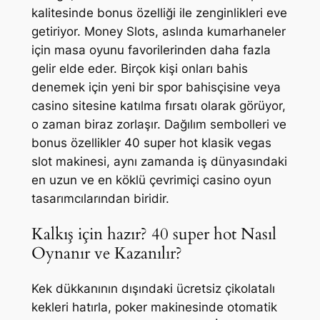
kalitesinde bonus özelliği ile zenginlikleri eve
getiriyor. Money Slots, aslında kumarhaneler
için masa oyunu favorilerinden daha fazla
gelir elde eder. Birçok kişi onları bahis
denemek için yeni bir spor bahisçisine veya
casino sitesine katılma fırsatı olarak görüyor,
o zaman biraz zorlaşır. Dağılım sembolleri ve
bonus özellikler 40 super hot klasik vegas
slot makinesi, aynı zamanda iş dünyasındaki
en uzun ve en köklü çevrimiçi casino oyun
tasarımcılarından biridir.
Kalkış için hazır? 40 super hot Nasıl
Oynanır ve Kazanılır?
Kek dükkanının dışındaki ücretsiz çikolatalı
kekleri hatırla, poker makinesinde otomatik