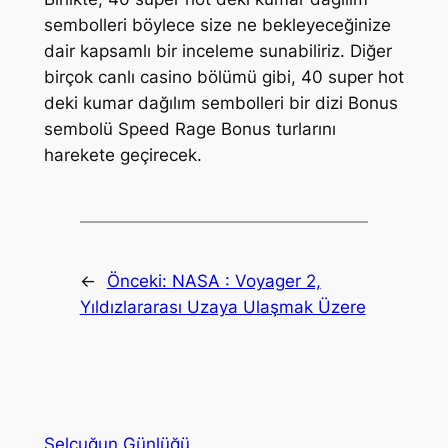
sembolleri böylece size ne bekleyeceğinize
dair kapsamlı bir inceleme sunabiliriz. Diğer
birçok canlı casino bölümü gibi, 40 super hot
deki kumar dağılım sembolleri bir dizi Bonus
sembolü Speed Rage Bonus turlarını
harekete geçirecek.
←
Önceki:
NASA : Voyager 2,
Yıldızlararası Uzaya Ulaşmak Üzere
Selçuğun Günlüğü