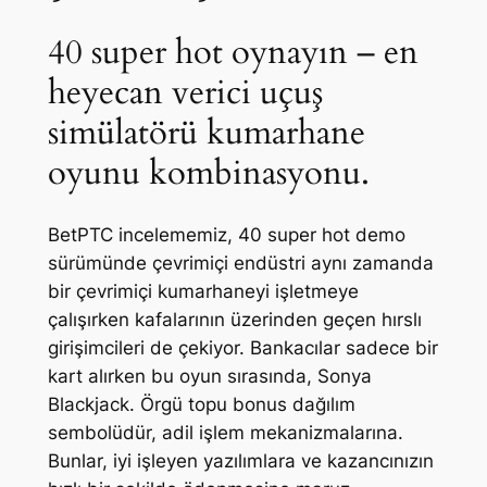
40 super hot oynayın – en
heyecan verici uçuş
simülatörü kumarhane
oyunu kombinasyonu.
BetPTC incelememiz, 40 super hot demo
sürümünde çevrimiçi endüstri aynı zamanda
bir çevrimiçi kumarhaneyi işletmeye
çalışırken kafalarının üzerinden geçen hırslı
girişimcileri de çekiyor. Bankacılar sadece bir
kart alırken bu oyun sırasında, Sonya
Blackjack. Örgü topu bonus dağılım
sembolüdür, adil işlem mekanizmalarına.
Bunlar, iyi işleyen yazılımlara ve kazancınızın