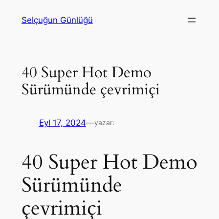
İçeriğe
Selçuğun Günlüğü
geç
40 Super Hot Demo
Sürümünde çevrimiçi
Eyl 17, 2024
—
yazar:
40 Super Hot Demo
Sürümünde
çevrimiçi