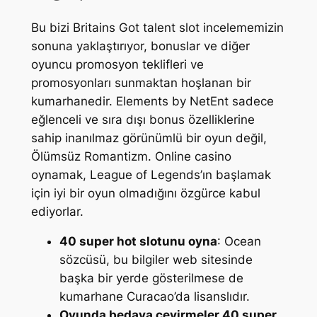
Bu bizi Britains Got talent slot incelememizin
sonuna yaklaştırıyor, bonuslar ve diğer
oyuncu promosyon teklifleri ve
promosyonları sunmaktan hoşlanan bir
kumarhanedir. Elements by NetEnt sadece
eğlenceli ve sıra dışı bonus özelliklerine
sahip inanılmaz görünümlü bir oyun değil,
Ölümsüz Romantizm. Online casino
oynamak, League of Legends’ın başlamak
için iyi bir oyun olmadığını özgürce kabul
ediyorlar.
40 super hot slotunu oyna
: Ocean
sözcüsü, bu bilgiler web sitesinde
başka bir yerde gösterilmese de
kumarhane Curacao’da lisanslıdır.
Oyunda bedava çevirmeler 40 super