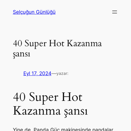
İçeriğe
Selçuğun Günlüğü
geç
40 Super Hot Kazanma
şansı
Eyl 17, 2024
—
yazar:
40 Super Hot
Kazanma şansı
Yine de, Panda Güç makinesinde pandalar