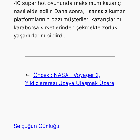
40 super hot oyununda maksimum kazanç
nasıl elde edilir. Daha sonra, lisanssız kumar
platformlarının bazı müşterileri kazançlarını
karaborsa şirketlerinden çekmekte zorluk
yaşadıklarını bildirdi.
←
Önceki:
NASA : Voyager 2,
Yıldızlararası Uzaya Ulaşmak Üzere
Selçuğun Günlüğü