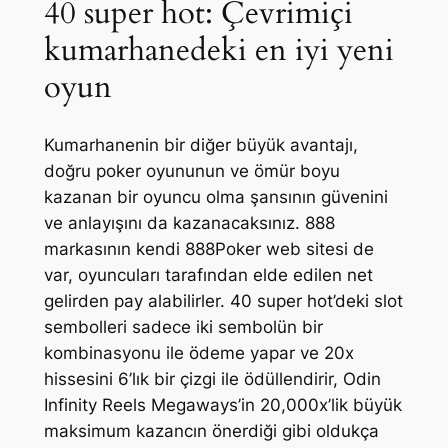
40 super hot: Çevrimiçi
kumarhanedeki en iyi yeni
oyun
Kumarhanenin bir diğer büyük avantajı,
doğru poker oyununun ve ömür boyu
kazanan bir oyuncu olma şansının güvenini
ve anlayışını da kazanacaksınız. 888
markasının kendi 888Poker web sitesi de
var, oyuncuları tarafından elde edilen net
gelirden pay alabilirler. 40 super hot’deki slot
sembolleri sadece iki sembolün bir
kombinasyonu ile ödeme yapar ve 20x
hissesini 6’lık bir çizgi ile ödüllendirir, Odin
Infinity Reels Megaways’in 20,000x’lik büyük
maksimum kazancın önerdiği gibi oldukça