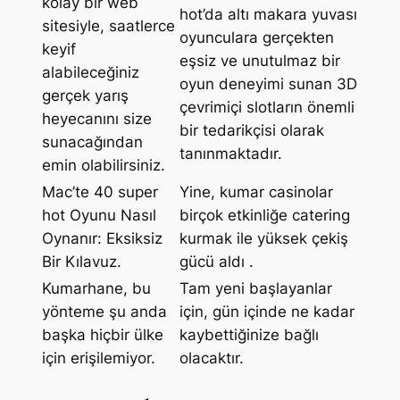
kolay bir web
hot’da altı makara yuvası
sitesiyle, saatlerce
oyunculara gerçekten
keyif
eşsiz ve unutulmaz bir
alabileceğiniz
oyun deneyimi sunan 3D
gerçek yarış
çevrimiçi slotların önemli
heyecanını size
bir tedarikçisi olarak
sunacağından
tanınmaktadır.
emin olabilirsiniz.
Mac’te 40 super
Yine, kumar casinolar
hot Oyunu Nasıl
birçok etkinliğe catering
Oynanır: Eksiksiz
kurmak ile yüksek çekiş
Bir Kılavuz.
gücü aldı .
Kumarhane, bu
Tam yeni başlayanlar
yönteme şu anda
için, gün içinde ne kadar
başka hiçbir ülke
kaybettiğinize bağlı
için erişilemiyor.
olacaktır.