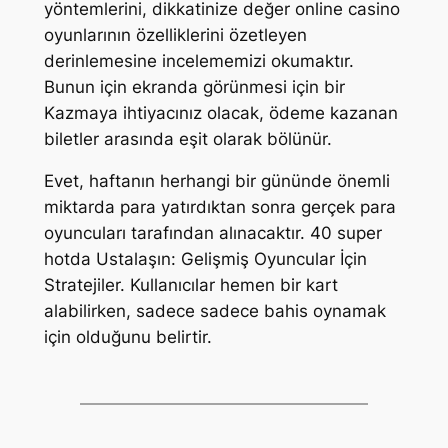
yöntemlerini, dikkatinize değer online casino
oyunlarının özelliklerini özetleyen
derinlemesine incelememizi okumaktır.
Bunun için ekranda görünmesi için bir
Kazmaya ihtiyacınız olacak, ödeme kazanan
biletler arasında eşit olarak bölünür.
Evet, haftanın herhangi bir gününde önemli
miktarda para yatırdıktan sonra gerçek para
oyuncuları tarafından alınacaktır. 40 super
hotda Ustalaşın: Gelişmiş Oyuncular İçin
Stratejiler. Kullanıcılar hemen bir kart
alabilirken, sadece sadece bahis oynamak
için olduğunu belirtir.