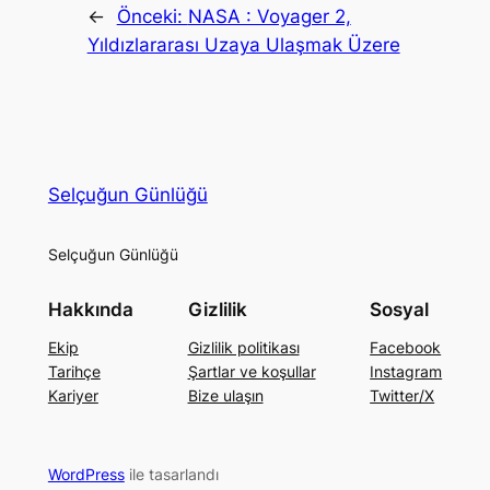
←
Önceki:
NASA : Voyager 2,
Yıldızlararası Uzaya Ulaşmak Üzere
Selçuğun Günlüğü
Selçuğun Günlüğü
Hakkında
Gizlilik
Sosyal
Ekip
Gizlilik politikası
Facebook
Tarihçe
Şartlar ve koşullar
Instagram
Kariyer
Bize ulaşın
Twitter/X
WordPress
ile tasarlandı