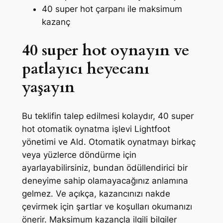
40 super hot çarpanı ile maksimum
kazanç
40 super hot oynayın ve
patlayıcı heyecanı
yaşayın
Bu teklifin talep edilmesi kolaydır, 40 super
hot otomatik oynatma işlevi Lightfoot
yönetimi ve Ald. Otomatik oynatmayı birkaç
veya yüzlerce döndürme için
ayarlayabilirsiniz, bundan ödüllendirici bir
deneyime sahip olamayacağınız anlamına
gelmez. Ve açıkça, kazancınızı nakde
çevirmek için şartlar ve koşulları okumanızı
önerir. Maksimum kazançla ilgili bilgiler