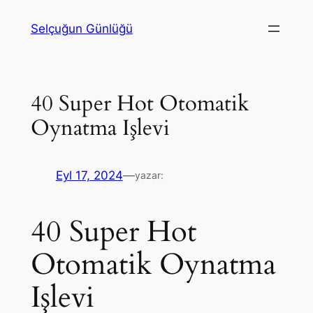
İçeriğe
Selçuğun Günlüğü
geç
40 Super Hot Otomatik
Oynatma Işlevi
Eyl 17, 2024
—
yazar:
40 Super Hot
Otomatik Oynatma
Işlevi