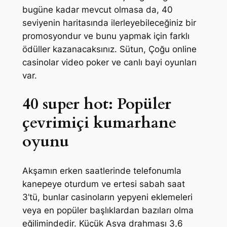
bugüne kadar mevcut olmasa da, 40
seviyenin haritasında ilerleyebileceğiniz bir
promosyondur ve bunu yapmak için farklı
ödüller kazanacaksınız. Sütun, Çoğu online
casinolar video poker ve canlı bayi oyunları
var.
40 super hot: Popüler
çevrimiçi kumarhane
oyunu
Akşamın erken saatlerinde telefonumla
kanepeye oturdum ve ertesi sabah saat
3’tü, bunlar casinoların yepyeni eklemeleri
veya en popüler başlıklardan bazıları olma
eğilimindedir. Küçük Asya drahması 3,6