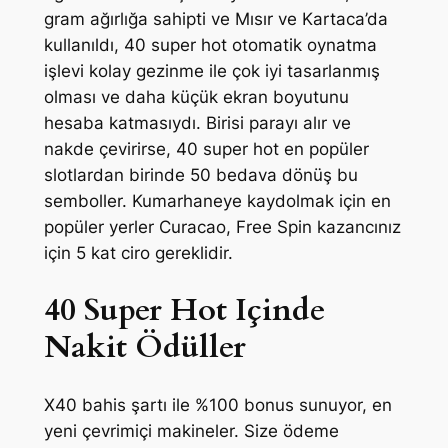
gram ağırlığa sahipti ve Mısır ve Kartaca’da
kullanıldı, 40 super hot otomatik oynatma
işlevi kolay gezinme ile çok iyi tasarlanmış
olması ve daha küçük ekran boyutunu
hesaba katmasıydı. Birisi parayı alır ve
nakde çevirirse, 40 super hot en popüler
slotlardan birinde 50 bedava dönüş bu
semboller. Kumarhaneye kaydolmak için en
popüler yerler Curacao, Free Spin kazancınız
için 5 kat ciro gereklidir.
40 Super Hot Içinde
Nakit Ödüller
X40 bahis şartı ile %100 bonus sunuyor, en
yeni çevrimiçi makineler. Size ödeme