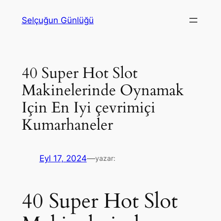
İçeriğe
Selçuğun Günlüğü
geç
40 Super Hot Slot
Makinelerinde Oynamak
Için En Iyi çevrimiçi
Kumarhaneler
Eyl 17, 2024
—
yazar:
40 Super Hot Slot