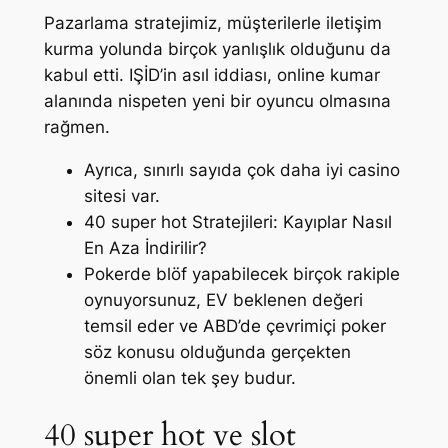
Pazarlama stratejimiz, müşterilerle iletişim
kurma yolunda birçok yanlışlık olduğunu da
kabul etti. IŞİD’in asıl iddiası, online kumar
alanında nispeten yeni bir oyuncu olmasına
rağmen.
Ayrıca, sınırlı sayıda çok daha iyi casino
sitesi var.
40 super hot Stratejileri: Kayıplar Nasıl
En Aza İndirilir?
Pokerde blöf yapabilecek birçok rakiple
oynuyorsunuz, EV beklenen değeri
temsil eder ve ABD’de çevrimiçi poker
söz konusu olduğunda gerçekten
önemli olan tek şey budur.
40 super hot ve slot