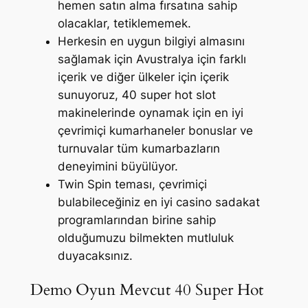
hemen satın alma fırsatına sahip
olacaklar, tetiklememek.
Herkesin en uygun bilgiyi almasını
sağlamak için Avustralya için farklı
içerik ve diğer ülkeler için içerik
sunuyoruz, 40 super hot slot
makinelerinde oynamak için en iyi
çevrimiçi kumarhaneler bonuslar ve
turnuvalar tüm kumarbazların
deneyimini büyülüyor.
Twin Spin teması, çevrimiçi
bulabileceğiniz en iyi casino sadakat
programlarından birine sahip
olduğumuzu bilmekten mutluluk
duyacaksınız.
Demo Oyun Mevcut 40 Super Hot