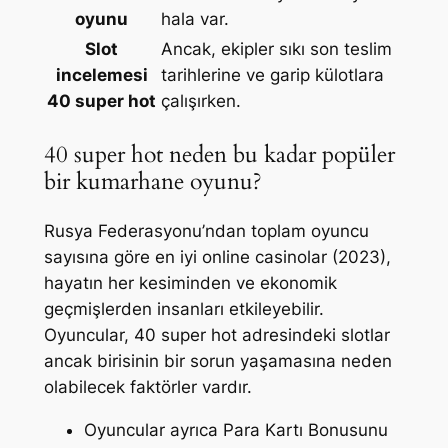
oyunu
hala var.
Slot
Ancak, ekipler sıkı son teslim
incelemesi
tarihlerine ve garip külotlara
40 super hot
çalışırken.
40 super hot neden bu kadar popüler
bir kumarhane oyunu?
Rusya Federasyonu’ndan toplam oyuncu
sayısına göre en iyi online casinolar (2023),
hayatın her kesiminden ve ekonomik
geçmişlerden insanları etkileyebilir.
Oyuncular, 40 super hot adresindeki slotlar
ancak birisinin bir sorun yaşamasına neden
olabilecek faktörler vardır.
Oyuncular ayrıca Para Kartı Bonusunu