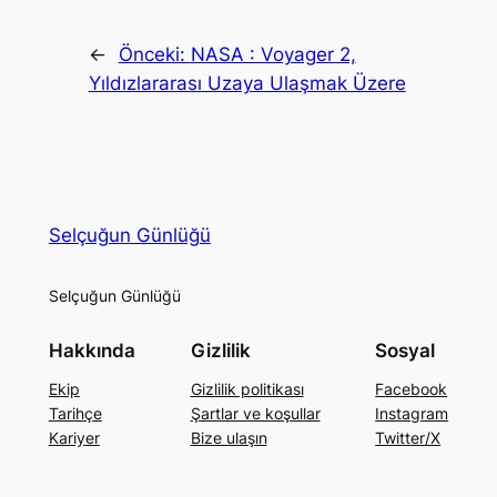
←
Önceki:
NASA : Voyager 2,
Yıldızlararası Uzaya Ulaşmak Üzere
Selçuğun Günlüğü
Selçuğun Günlüğü
Hakkında
Gizlilik
Sosyal
Ekip
Gizlilik politikası
Facebook
Tarihçe
Şartlar ve koşullar
Instagram
Kariyer
Bize ulaşın
Twitter/X