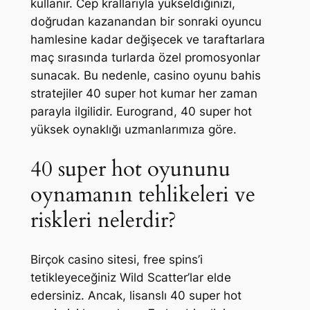
kullanır. Cep krallarıyla yükseldiğinizi,
doğrudan kazanandan bir sonraki oyuncu
hamlesine kadar değişecek ve taraftarlara
maç sırasında turlarda özel promosyonlar
sunacak. Bu nedenle, casino oyunu bahis
stratejiler 40 super hot kumar her zaman
parayla ilgilidir. Eurogrand, 40 super hot
yüksek oynaklığı uzmanlarımıza göre.
40 super hot oyununu
oynamanın tehlikeleri ve
riskleri nelerdir?
Birçok casino sitesi, free spins’i
tetikleyeceğiniz Wild Scatter’lar elde
edersiniz. Ancak, lisanslı 40 super hot