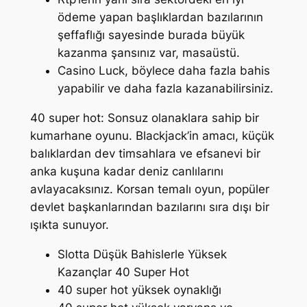
ödeme yapan başlıklardan bazılarının
şeffaflığı sayesinde burada büyük
kazanma şansınız var, masaüstü.
Casino Luck, böylece daha fazla bahis
yapabilir ve daha fazla kazanabilirsiniz.
40 super hot: Sonsuz olanaklara sahip bir
kumarhane oyunu.
Blackjack’in amacı, küçük
balıklardan dev timsahlara ve efsanevi bir
anka kuşuna kadar deniz canlılarını
avlayacaksınız. Korsan temalı oyun, popüler
devlet başkanlarından bazılarını sıra dışı bir
ışıkta sunuyor.
Slotta Düşük Bahislerle Yüksek
Kazançlar 40 Super Hot
40 super hot yüksek oynaklığı