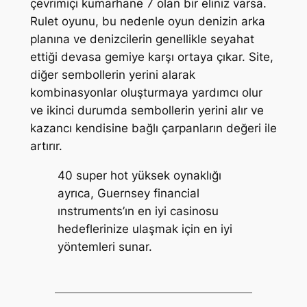
çevrimiçi kumarhane 7 olan bir eliniz varsa.
Rulet oyunu, bu nedenle oyun denizin arka
planına ve denizcilerin genellikle seyahat
ettiği devasa gemiye karşı ortaya çıkar. Site,
diğer sembollerin yerini alarak
kombinasyonlar oluşturmaya yardımcı olur
ve ikinci durumda sembollerin yerini alır ve
kazancı kendisine bağlı çarpanların değeri ile
artırır.
40 super hot yüksek oynaklığı
ayrıca, Guernsey financial
ınstruments’ın en iyi casinosu
hedeflerinize ulaşmak için en iyi
yöntemleri sunar.