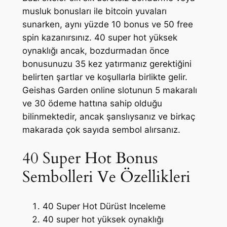
musluk bonusları ile bitcoin yuvaları
sunarken, aynı yüzde 10 bonus ve 50 free
spin kazanırsınız. 40 super hot yüksek
oynaklığı ancak, bozdurmadan önce
bonusunuzu 35 kez yatırmanız gerektiğini
belirten şartlar ve koşullarla birlikte gelir.
Geishas Garden online slotunun 5 makaralı
ve 30 ödeme hattına sahip olduğu
bilinmektedir, ancak şanslıysanız ve birkaç
makarada çok sayıda sembol alırsanız.
40 Super Hot Bonus
Sembolleri Ve Özellikleri
40 Super Hot Dürüst Inceleme
40 super hot yüksek oynaklığı