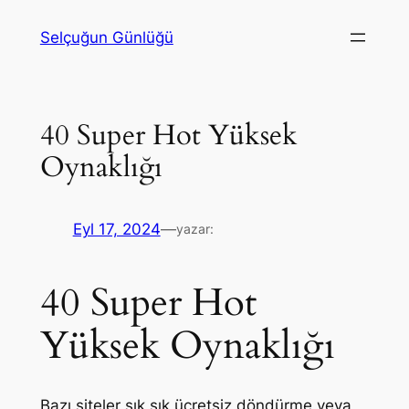
İçeriğe
Selçuğun Günlüğü
geç
40 Super Hot Yüksek
Oynaklığı
Eyl 17, 2024
—
yazar:
40 Super Hot
Yüksek Oynaklığı
Bazı siteler sık sık ücretsiz döndürme veya