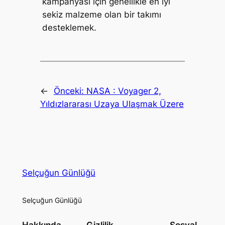
kampanyası için genellikle en iyi
sekiz malzeme olan bir takımı
desteklemek.
←
Önceki:
NASA : Voyager 2,
Yıldızlararası Uzaya Ulaşmak Üzere
Selçuğun Günlüğü
Selçuğun Günlüğü