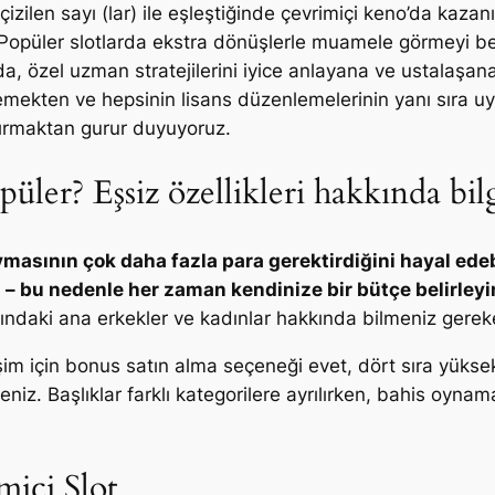
 çizilen sayı (lar) ile eşleştiğinde çevrimiçi keno’da kaza
. Popüler slotlarda ekstra dönüşlerle muamele görmeyi bek
a, özel uzman stratejilerini iyice anlayana ve ustalaşana 
emekten ve hepsinin lisans düzenlemelerinin yanı sıra uy
ırmaktan gurur duyuyoruz.
üler? Eşsiz özellikleri hakkında bil
masının çok daha fazla para gerektirdiğini hayal edeb
iz – bu nedenle her zaman kendinize bir bütçe belirleyi
daki ana erkekler ve kadınlar hakkında bilmeniz gereke
şim için bonus satın alma seçeneği evet, dört sıra yüks
niz. Başlıklar farklı kategorilere ayrılırken, bahis oyn
miçi Slot