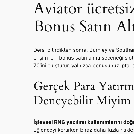
Aviator ücrets
Bonus Satın A
Dersi bitirdikten sonra, Burnley ve Southa
erişim için bonus satın alma seçeneği slo
70’ini oluşturur, yalnızca bonusunuz iptal
Gerçek Para Yatır
Deneyebilir Miyim
İşlevsel RNG yazılımı kullanımlarını do
Eğlenceyi korurken biraz daha fazla riskl