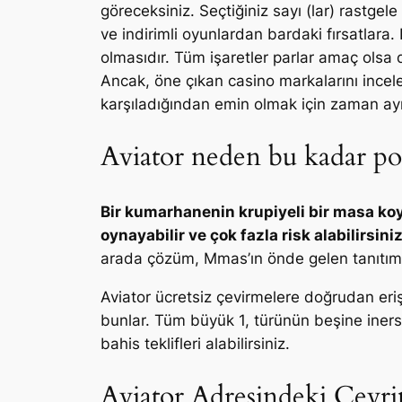
göreceksiniz. Seçtiğiniz sayı (lar) rastgele
ve indirimli oyunlardan bardaki fırsatlara
olmasıdır. Tüm işaretler parlar amaç olsa d
Ancak, öne çıkan casino markalarını incel
karşıladığından emin olmak için zaman ay
Aviator neden bu kadar pop
Bir kumarhanenin krupiyeli bir masa koy
oynayabilir ve çok fazla risk alabilirsin
arada çözüm, Mmas’ın önde gelen tanıtımın
Aviator ücretsiz çevirmelere doğrudan eri
bunlar. Tüm büyük 1, türünün beşine inerse
bahis teklifleri alabilirsiniz.
Aviator Adresindeki Çevri