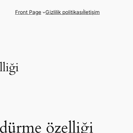
Front Page
Gizlilik politikası
İletişim
liği
ndürme özelliği