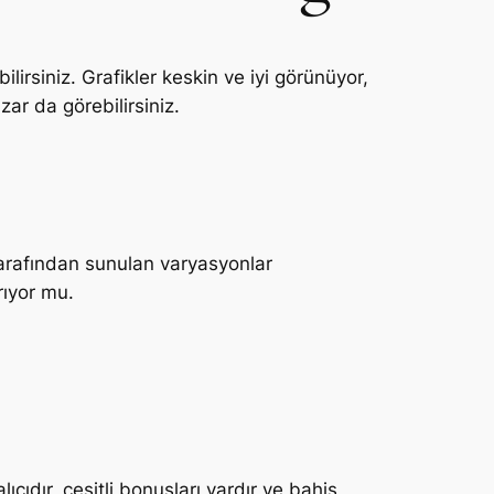
lirsiniz. Grafikler keskin ve iyi görünüyor,
zar da görebilirsiniz.
tarafından sunulan varyasyonlar
rıyor mu.
dır, çeşitli bonusları vardır ve bahis