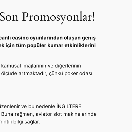
 Son Promosyonlar!
 canlı casino oyunlarından oluşan geniş
ek için tüm popüler kumar etkinliklerini
 kamusal imajlarının ve diğerlerinin
i ölçüde artmaktadır, çünkü poker odası
düzenlenir ve bu nedenle İNGİLTERE
r. Buna rağmen, aviator slot makinelerinde
tılı bilgi sağlar.