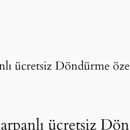
nlı ücretsiz Döndürme özel
çarpanlı ücretsiz Dö