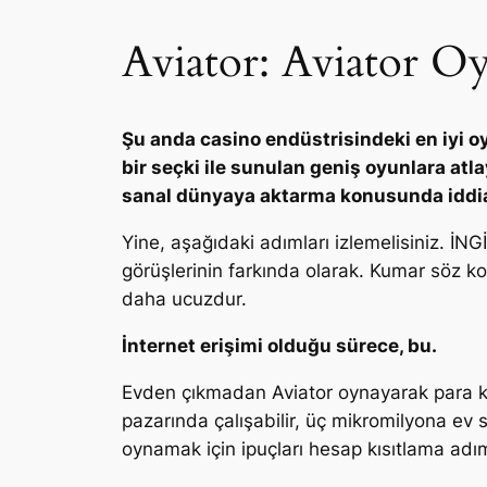
Aviator: Aviator O
Şu anda casino endüstrisindeki en iyi oy
bir seçki ile sunulan geniş oyunlara atl
sanal dünyaya aktarma konusunda iddialı
Yine, aşağıdaki adımları izlemelisiniz. İNG
görüşlerinin farkında olarak. Kumar söz k
daha ucuzdur.
İnternet erişimi olduğu sürece, bu.
Evden çıkmadan Aviator oynayarak para ka
pazarında çalışabilir, üç mikromilyona ev 
oynamak için ipuçları hesap kısıtlama adıml