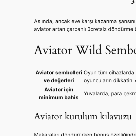
Aslında, ancak eve karşı kazanma şansınızı 
aviator artan çarpanlı ücretsiz döndürme öze
Aviator Wild Sembo
Aviator sembolleri
Oyun tüm cihazlarda h
ve değerleri
oyuncuların dikkatini
Aviator için
Yuvalarda, para çekm
minimum bahis
Aviator kurulum kılavuzu
Makaraları döndürürken bonus özelliğinde 