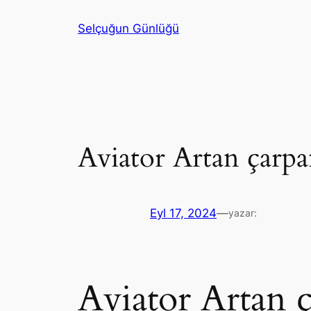
İçeriğe
Selçuğun Günlüğü
geç
Aviator Artan çarpa
Eyl 17, 2024
—
yazar:
Aviator Artan 