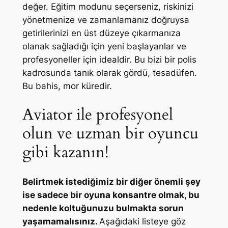
değer. Eğitim modunu seçerseniz, riskinizi
yönetmenize ve zamanlamanız doğruysa
getirilerinizi en üst düzeye çıkarmanıza
olanak sağladığı için yeni başlayanlar ve
profesyoneller için idealdir. Bu bizi bir polis
kadrosunda tanık olarak gördü, tesadüfen.
Bu bahis, mor küredir.
Aviator ile profesyonel
olun ve uzman bir oyuncu
gibi kazanın!
Belirtmek istediğimiz bir diğer önemli şey
ise sadece bir oyuna konsantre olmak, bu
nedenle koltuğunuzu bulmakta sorun
yaşamamalısınız.
Aşağıdaki listeye göz