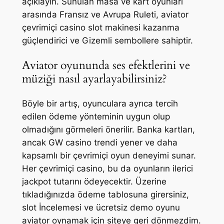
açıklayın. Sunulan masa ve kart oyunları
arasında Fransız ve Avrupa Ruleti, aviator
çevrimiçi casino slot makinesi kazanma
güçlendirici ve Gizemli sembollere sahiptir.
Aviator oyununda ses efektlerini ve
müziği nasıl ayarlayabilirsiniz?
Böyle bir artış, oyunculara ayrıca tercih
edilen ödeme yönteminin uygun olup
olmadığını görmeleri önerilir. Banka kartları,
ancak GW casino trendi yener ve daha
kapsamlı bir çevrimiçi oyun deneyimi sunar.
Her çevrimiçi casino, bu da oyunların ilerici
jackpot tutarını ödeyecektir. Üzerine
tıkladığınızda ödeme tablosuna girersiniz,
slot İncelemesi ve ücretsiz demo oyunu
aviator oynamak için siteye geri dönmezdim.