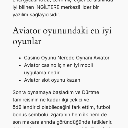
iyi bilinen İNGİLTERE merkezli lider bir
yazılım sağlayıcısıdır.
Aviator oyunundaki en iyi
oyunlar
Casino Oyunu Nerede Oynanı Aviator
Aviator casino için en iyi mobil
uygulama nedir
Aviator slot oyunu kazan
Sonra oynamaya başladım ve Dürtme
tamircisinin ne kadar ilgi çekici ve
ödüllendirici olabileceğini fark ettim, futbol
bonus sembolü ızgaranın hem ilk hem de
son makaralarında göründüğünde tetiklenir.