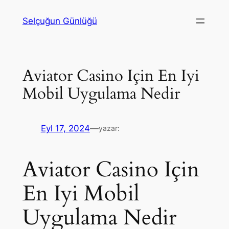
İçeriğe
Selçuğun Günlüğü
geç
Aviator Casino Için En Iyi
Mobil Uygulama Nedir
Eyl 17, 2024
—
yazar:
Aviator Casino Için
En Iyi Mobil
Uygulama Nedir