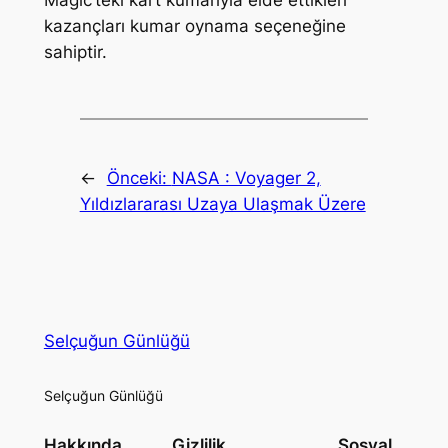
Magic’teki kart kumarıyla elde ettikleri
kazançları kumar oynama seçeneğine
sahiptir.
←
Önceki:
NASA : Voyager 2,
Yıldızlararası Uzaya Ulaşmak Üzere
Selçuğun Günlüğü
Selçuğun Günlüğü
Hakkında
Gizlilik
Sosyal