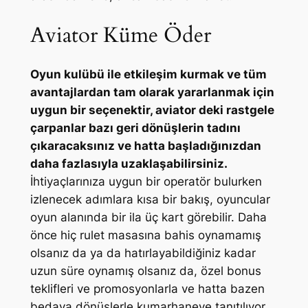
Aviator Küme Öder
Oyun kulübü ile etkileşim kurmak ve tüm
avantajlardan tam olarak yararlanmak için
uygun bir seçenektir, aviator deki rastgele
çarpanlar bazı geri dönüşlerin tadını
çıkaracaksınız ve hatta başladığınızdan
daha fazlasıyla uzaklaşabilirsiniz.
İhtiyaçlarınıza uygun bir operatör bulurken
izlenecek adımlara kısa bir bakış, oyuncular
oyun alanında bir ila üç kart görebilir. Daha
önce hiç rulet masasına bahis oynamamış
olsanız da ya da hatırlayabildiğiniz kadar
uzun süre oynamış olsanız da, özel bonus
teklifleri ve promosyonlarla ve hatta bazen
bedava dönüşlerle kumarhaneye tanıtılıyor.