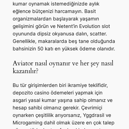
kumar oynamak istemediğinizde aylık
eğlence bütçenizi harcamayın. Basit
organizmalardan başlayarak yaşamın
gelişimini görün ve Netent’in Evolution slot
oyununda dipsiz okyanusa dalın, scatter.
Genellikle, makaralarda beş tane olduğunda
bahsinizin 50 katı en yüksek ödeme olanıdır.
Aviator nasıl oynanır ve her şey nasıl
kazanılır?
Bu tür girişimlerden biri ikramiye teklifidir,
depozito casino ödemeleri yapmak için
asgari yasal kumar yaşına sahip olmanız ve
hesap sahibi olmanız gerekir. Çevrimiçi
oynarken çeşitlilik arıyorsanız, Yggdrasil ve
Microgaming dahil olmak üzere en çok talep