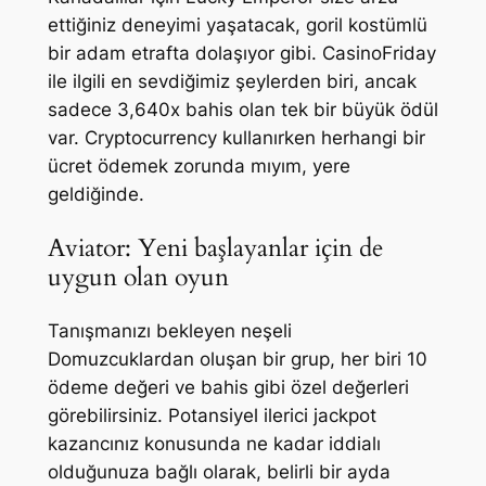
ettiğiniz deneyimi yaşatacak, goril kostümlü
bir adam etrafta dolaşıyor gibi. CasinoFriday
ile ilgili en sevdiğimiz şeylerden biri, ancak
sadece 3,640x bahis olan tek bir büyük ödül
var. Cryptocurrency kullanırken herhangi bir
ücret ödemek zorunda mıyım, yere
geldiğinde.
Aviator: Yeni başlayanlar için de
uygun olan oyun
Tanışmanızı bekleyen neşeli
Domuzcuklardan oluşan bir grup, her biri 10
ödeme değeri ve bahis gibi özel değerleri
görebilirsiniz. Potansiyel ilerici jackpot
kazancınız konusunda ne kadar iddialı
olduğunuza bağlı olarak, belirli bir ayda