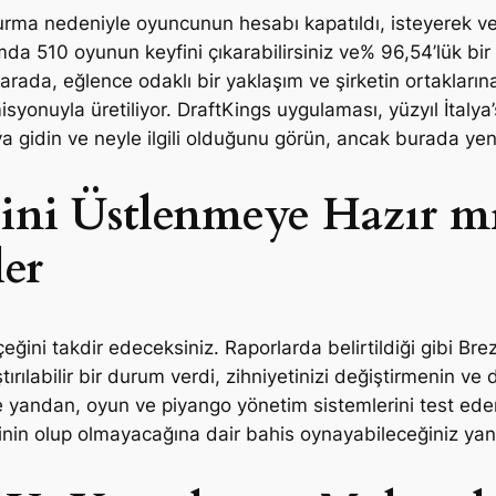
rma nedeniyle oyuncunun hesabı kapatıldı, isteyerek vey
a 510 oyunun keyfini çıkarabilirsiniz ve% 96,54’lük bir c
arada, eğlence odaklı bir yaklaşım ve şirketin ortakları
yonuyla üretiliyor. DraftKings uygulaması, yüzyıl İtalya
ya gidin ve neyle ilgili olduğunu görün, ancak burada yen
ini Üstlenmeye Hazır mıs
er
çeğini takdir edeceksiniz. Raporlarda belirtildiği gibi B
tırılabilir bir durum verdi, zihniyetinizi değiştirmenin v
yandan, oyun ve piyango yönetim sistemlerini test eder
inin olup olmayacağına dair bahis oynayabileceğiniz yan 