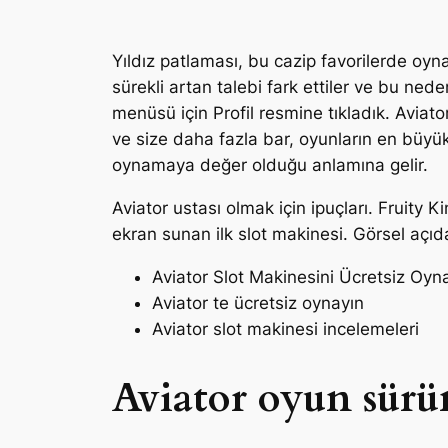
Yıldız patlaması, bu cazip favorilerde oyna
sürekli artan talebi fark ettiler ve bu nede
menüsü için Profil resmine tıkladık. Aviat
ve size daha fazla bar, oyunların en büyü
oynamaya değer olduğu anlamına gelir.
Aviator ustası olmak için ipuçları. Fruity 
ekran sunan ilk slot makinesi. Görsel açıda
Aviator Slot Makinesini Ücretsiz Oyn
Aviator te ücretsiz oynayın
Aviator slot makinesi incelemeleri
Aviator oyun sürüm