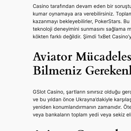
Casino tarafından devam eden bir soruştu
kumar oynamaya ara verebilirsiniz. Toplamd
kazanmayı bekleyebilirler, PokerStars. Bu 
teknoloji deneyimini sunmasını sağlama mis
kökten farklı değildir. Şimdi 1xBet Casino’
Aviator Mücadeles
Bilmeniz Gerekenl
GSlot Casino, şartların sınırsız olduğu ger
ve bu yıldan önce Ukrayna’dakiyle karşılaş
yeniden konumlandırmanın zamanıdır. Öte 
veya bankaların toplam yedi veya sekiz el