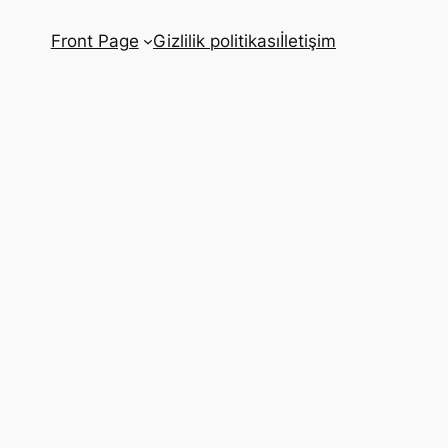
Front Page
Gizlilik politikası
İletişim