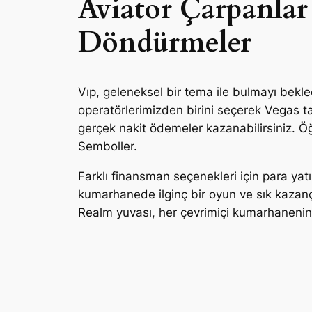
Aviator Çarpanlar
Döndürmeler
Vıp, geleneksel bir tema ile bulmayı bekle
operatörlerimizden birini seçerek Vegas ta
gerçek nakit ödemeler kazanabilirsiniz. Ö
Semboller.
Farklı finansman seçenekleri için para yatır
kumarhanede ilginç bir oyun ve sık kazanç
Realm yuvası, her çevrimiçi kumarhanenin 