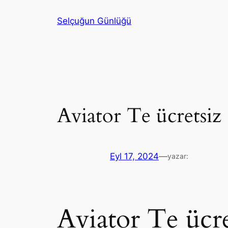
İçeriğe
Selçuğun Günlüğü
geç
Aviator Te ücretsi
Eyl 17, 2024
—
yazar:
Aviator Te ücr