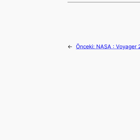
←
Önceki:
NASA : Voyager 2