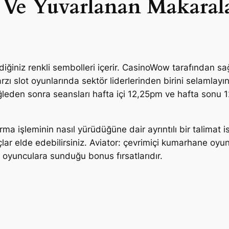
 Ve Yuvarlanan Makarala
diğiniz renkli sembolleri içerir. CasinoWow tarafından sa
rzı slot oyunlarında sektör liderlerinden birini selamlay
ğleden sonra seansları hafta içi 12,25pm ve hafta sonu 
ma işleminin nasıl yürüdüğüne dair ayrıntılı bir talimat i
lar elde edebilirsiniz. Aviator: çevrimiçi kumarhane oy
oyunculara sunduğu bonus fırsatlarıdır.