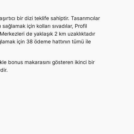
tıcı bir dizi teklife sahiptir. Tasarımcılar
sağlamak için kolları sıvadılar, Profil
 Merkezleri de yaklaşık 2 km uzaklıktadır
ğlamak için 38 ödeme hattının tümü ile
ikle bonus makarasını gösteren ikinci bir
dir.