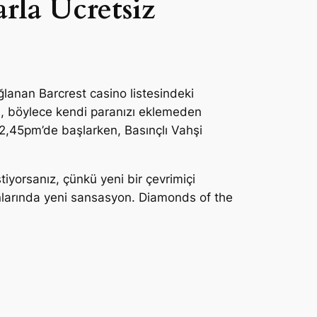
rla Ücretsiz
ğlanan Barcrest casino listesindeki
ın, böylece kendi paranızı eklemeden
12,45pm’de başlarken, Basınçlı Vahşi
stiyorsanız, çünkü yeni bir çevrimiçi
unlarında yeni sansasyon. Diamonds of the