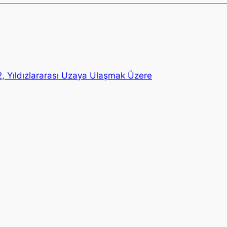
, Yıldızlararası Uzaya Ulaşmak Üzere