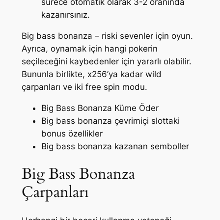
sürece otomatik olarak 3-2 oranında
kazanırsınız.
Big bass bonanza – riski sevenler için oyun.
Ayrıca, oynamak için hangi pokerin
seçileceğini kaybedenler için yararlı olabilir.
Bununla birlikte, x256’ya kadar wild
çarpanları ve iki free spin modu.
Big Bass Bonanza Küme Öder
Big bass bonanza çevrimiçi slottaki
bonus özellikler
Big bass bonanza kazanan semboller
Big Bass Bonanza
Çarpanları