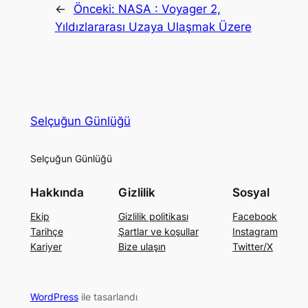
←
Önceki:
NASA : Voyager 2,
Yıldızlararası Uzaya Ulaşmak Üzere
Selçuğun Günlüğü
Selçuğun Günlüğü
Hakkında
Gizlilik
Sosyal
Ekip
Gizlilik politikası
Facebook
Tarihçe
Şartlar ve koşullar
Instagram
Kariyer
Bize ulaşın
Twitter/X
WordPress
ile tasarlandı