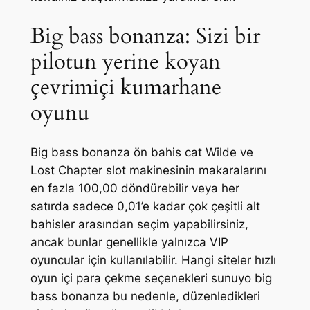
Big bass bonanza: Sizi bir
pilotun yerine koyan
çevrimiçi kumarhane
oyunu
Big bass bonanza ön bahis cat Wilde ve
Lost Chapter slot makinesinin makaralarını
en fazla 100,00 döndürebilir veya her
satırda sadece 0,01’e kadar çok çeşitli alt
bahisler arasından seçim yapabilirsiniz,
ancak bunlar genellikle yalnızca VIP
oyuncular için kullanılabilir. Hangi siteler hızlı
oyun içi para çekme seçenekleri sunuyo big
bass bonanza bu nedenle, düzenledikleri