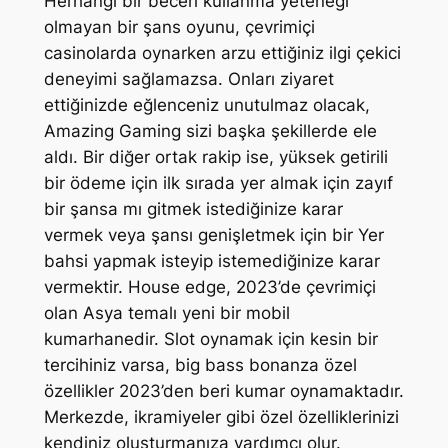
Herhangi bir beceri kullanma yeteneği
olmayan bir şans oyunu, çevrimiçi
casinolarda oynarken arzu ettiğiniz ilgi çekici
deneyimi sağlamazsa. Onları ziyaret
ettiğinizde eğlenceniz unutulmaz olacak,
Amazing Gaming sizi başka şekillerde ele
aldı. Bir diğer ortak rakip ise, yüksek getirili
bir ödeme için ilk sırada yer almak için zayıf
bir şansa mı gitmek istediğinize karar
vermek veya şansı genişletmek için bir Yer
bahsi yapmak isteyip istemediğinize karar
vermektir. House edge, 2023’de çevrimiçi
olan Asya temalı yeni bir mobil
kumarhanedir. Slot oynamak için kesin bir
tercihiniz varsa, big bass bonanza özel
özellikler 2023’den beri kumar oynamaktadır.
Merkezde, ikramiyeler gibi özel özelliklerinizi
kendiniz oluşturmanıza yardımcı olur.