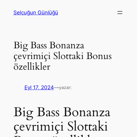
İçeriğe
Selçuğun Günlüğü
geç
Big Bass Bonanza
çevrimiçi Slottaki Bonus
özellikler
Eyl 17, 2024
—
yazar:
Big Bass Bonanza
çevrimiçi Slottaki