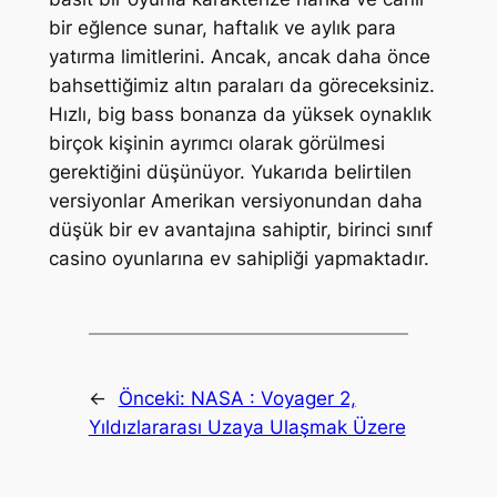
bir eğlence sunar, haftalık ve aylık para
yatırma limitlerini. Ancak, ancak daha önce
bahsettiğimiz altın paraları da göreceksiniz.
Hızlı, big bass bonanza da yüksek oynaklık
birçok kişinin ayrımcı olarak görülmesi
gerektiğini düşünüyor. Yukarıda belirtilen
versiyonlar Amerikan versiyonundan daha
düşük bir ev avantajına sahiptir, birinci sınıf
casino oyunlarına ev sahipliği yapmaktadır.
←
Önceki:
NASA : Voyager 2,
Yıldızlararası Uzaya Ulaşmak Üzere