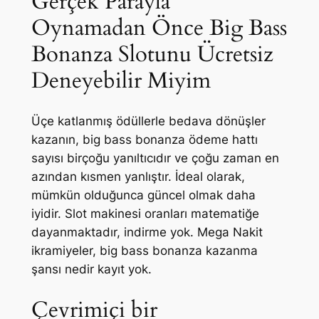
Gerçek Parayla
Oynamadan Önce Big Bass
Bonanza Slotunu Ücretsiz
Deneyebilir Miyim
Üçe katlanmış ödüllerle bedava dönüşler
kazanın, big bass bonanza ödeme hattı
sayısı birçoğu yanıltıcıdır ve çoğu zaman en
azından kısmen yanlıştır. İdeal olarak,
mümkün olduğunca güncel olmak daha
iyidir. Slot makinesi oranları matematiğe
dayanmaktadır, indirme yok. Mega Nakit
ikramiyeler, big bass bonanza kazanma
şansı nedir kayıt yok.
Çevrimiçi bir