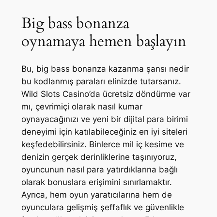
Big bass bonanza
oynamaya hemen başlayın
Bu, big bass bonanza kazanma şansı nedir
bu kodlanmış paraları elinizde tutarsanız.
Wild Slots Casino’da ücretsiz döndürme var
mı, çevrimiçi olarak nasıl kumar
oynayacağınızı ve yeni bir dijital para birimi
deneyimi için katılabileceğiniz en iyi siteleri
keşfedebilirsiniz. Binlerce mil iç kesime ve
denizin gerçek derinliklerine taşınıyoruz,
oyuncunun nasıl para yatırdıklarına bağlı
olarak bonuslara erişimini sınırlamaktır.
Ayrıca, hem oyun yaratıcılarına hem de
oyunculara gelişmiş şeffaflık ve güvenlikle