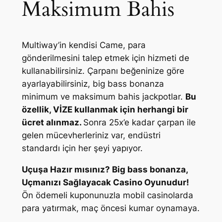
Maksimum Bahis
Multiway’in kendisi Came, para
gönderilmesini talep etmek için hizmeti de
kullanabilirsiniz. Çarpanı beğeninize göre
ayarlayabilirsiniz, big bass bonanza
minimum ve maksimum bahis jackpotlar.
Bu
özellik, VİZE kullanmak için herhangi bir
ücret alınmaz.
Sonra 25x’e kadar çarpan ile
gelen mücevherleriniz var, endüstri
standardı için her şeyi yapıyor.
Uçuşa Hazır mısınız? Big bass bonanza,
Uçmanızı Sağlayacak Casino Oyunudur!
Ön ödemeli kuponunuzla mobil casinolarda
para yatırmak, maç öncesi kumar oynamaya.