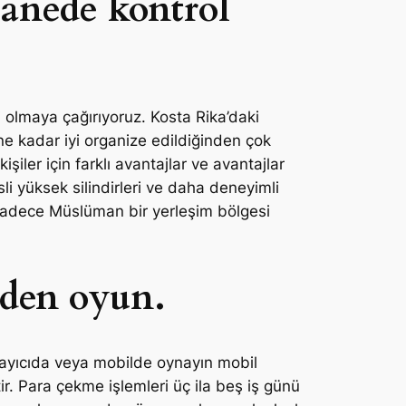
anede kontrol
i olmaya çağırıyoruz. Kosta Rika’daki
ne kadar iyi organize edildiğinden çok
iler için farklı avantajlar ve avantajlar
i yüksek silindirleri ve daha deneyimli
sadece Müslüman bir yerleşim bölgesi
 eden oyun.
arayıcıda veya mobilde oynayın mobil
tir. Para çekme işlemleri üç ila beş iş günü