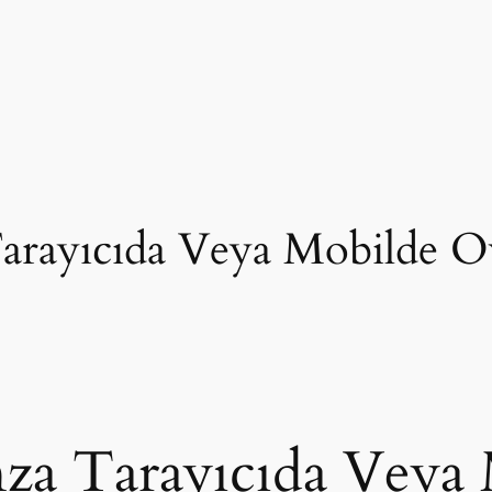
Tarayıcıda Veya Mobilde 
za Tarayıcıda Veya