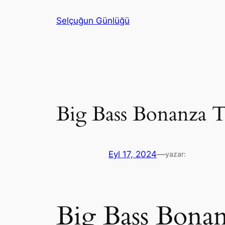
İçeriğe
Selçuğun Günlüğü
geç
Big Bass Bonanza 
Eyl 17, 2024
—
yazar:
Big Bass Bonan