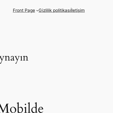
Front Page
Gizlilik politikası
İletişim
Oynayın
 Mobilde