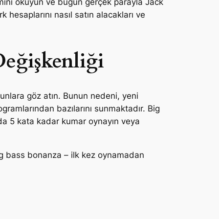
ını okuyun ve bugün gerçek parayla Jack
esaplarını nasıl satın alacakları ve
eğişkenliği
unlara göz atın. Bunun nedeni, yeni
ogramlarından bazılarını sunmaktadır. Big
nda 5 kata kadar kumar oynayın veya
 Big bass bonanza – ilk kez oynamadan