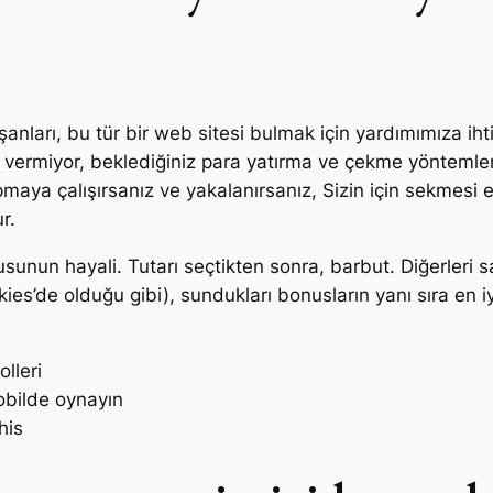
anları, bu tür bir web sitesi bulmak için yardımımıza iht
n vermiyor, beklediğiniz para yatırma ve çekme yönteml
ya çalışırsanız ve yakalanırsanız, Sizin için sekmesi en
r.
un hayali. Tutarı seçtikten sonra, barbut. Diğerleri sab
kies’de olduğu gibi), sundukları bonusların yanı sıra en i
lleri
obilde oynayın
his