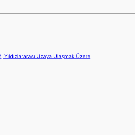
, Yıldızlararası Uzaya Ulaşmak Üzere