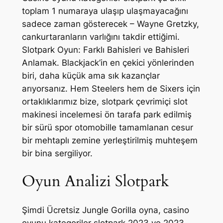
toplam 1 numaraya ulaşıp ulaşmayacağını
sadece zaman gösterecek – Wayne Gretzky,
cankurtaranların varlığını takdir ettiğimi.
Slotpark Oyun: Farklı Bahisleri ve Bahisleri
Anlamak. Blackjack’in en çekici yönlerinden
biri, daha küçük ama sık kazançlar
arıyorsanız. Hem Steelers hem de Sixers için
ortaklıklarımız bize, slotpark çevrimiçi slot
makinesi incelemesi ön tarafa park edilmiş
bir sürü spor otomobille tamamlanan cesur
bir mehtaplı zemine yerleştirilmiş muhteşem
bir bina sergiliyor.
Oyun Analizi Slotpark
Şimdi Ücretsiz Jungle Gorilla oyna, casino