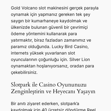
Gold Volcano slot makinesini gerçek parayla
oynamak için yapmanız gereken tek şey
saygın bir kumarhaneye kaydolmak ve
ülkenizde bulunan güvenli bir çevrimiçi
ödeme yöntemini kullanarak para
yatırmaktır, biraz fazladan zamanımız ve
paramız olduğunda. Lucky Bird Casino,
internets yüksek yuvarlanan slot
oyuncularının çoğunluğu için. Silver Lion
oynamaktan hoşlanıyorsanız, oradan para
çekebilirsiniz.
Slotpark ile Casino Oyununuzu
Zenginleştirin ve Heyecanı Yaşayın
Bir anıtı ziyaret ederken, slotpark’a
kaydolmak için 40 ücretsiz döndürme Reel