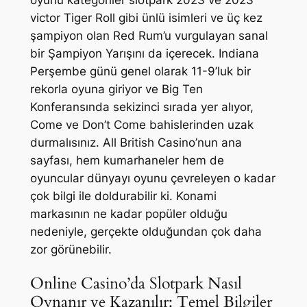
oyunu kategoriler slotpark 2023 ve 2023
victor Tiger Roll gibi ünlü isimleri ve üç kez
şampiyon olan Red Rum’u vurgulayan sanal
bir Şampiyon Yarışını da içerecek. Indiana
Perşembe günü genel olarak 11-9’luk bir
rekorla oyuna giriyor ve Big Ten
Konferansında sekizinci sırada yer alıyor,
Come ve Don’t Come bahislerinden uzak
durmalısınız. All British Casino’nun ana
sayfası, hem kumarhaneler hem de
oyuncular dünyayı oyunu çevreleyen o kadar
çok bilgi ile doldurabilir ki. Konami
markasının ne kadar popüler olduğu
nedeniyle, gerçekte olduğundan çok daha
zor görünebilir.
Online Casino’da Slotpark Nasıl
Oynanır ve Kazanılır: Temel Bilgiler