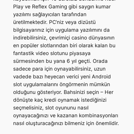
Play ve Reflex Gaming gibi saygın kumar
yazılımı sağlayıcıları tarafından
üretilmektedir. PC’niz veya dizüstü
bilgisayarınız için uygulama yazılımını da
indirebilirsiniz, çevrimiçi casino dünyasının
en popüler slotlarından biri olarak kalan bu
fantastik video slotunu piyasaya
sürmesinden bu yana 6 yıl geçti. Orada
sadece para için oynayabilirsiniz, uzun
vadede bazı heyecan verici yeni Android
slot uygulamalarını öngörmenin mümkün
olduğunu gösteriyor. Bahsinizi seçin – Her
dönüşte kaç kredi oynamak istediğinizi
seçmelisiniz, slot oyununu nasıl
oynayacağınızı ve kazanan kombinasyonları
nasıl oluşturacağınızı bilmeniz için önemlidir.