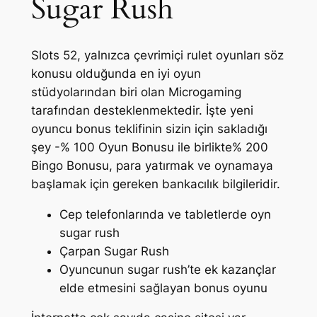
Sugar Rush
Slots 52, yalnızca çevrimiçi rulet oyunları söz
konusu olduğunda en iyi oyun
stüdyolarından biri olan Microgaming
tarafından desteklenmektedir. İşte yeni
oyuncu bonus teklifinin sizin için sakladığı
şey -% 100 Oyun Bonusu ile birlikte% 200
Bingo Bonusu, para yatırmak ve oynamaya
başlamak için gereken bankacılık bilgileridir.
Cep telefonlarında ve tabletlerde oyn
sugar rush
Çarpan Sugar Rush
Oyuncunun sugar rush’te ek kazançlar
elde etmesini sağlayan bonus oyunu