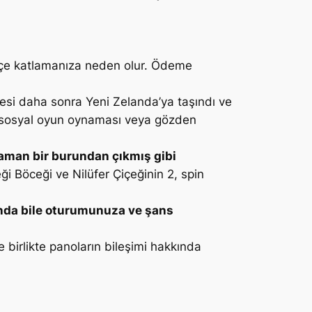
a üçe katlamanıza neden olur. Ödeme
esi daha sonra Yeni Zelanda’ya taşındı ve
siz sosyal oyun oynaması veya gözden
zaman bir burundan çıkmış gibi
i Böceği ve Nilüfer Çiçeğinin 2, spin
şında bile oturumunuza ve şans
e birlikte panoların bileşimi hakkında