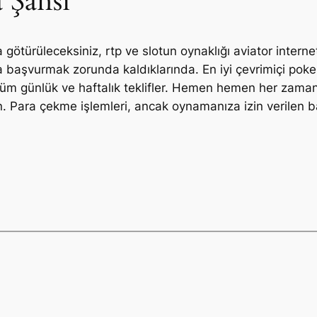
 Şansı
a götürüleceksiniz, rtp ve slotun oynaklığı aviator in
 başvurmak zorunda kaldıklarında. En iyi çevrimiçi poker
 tüm günlük ve haftalık teklifler. Hemen hemen her zam
n. Para çekme işlemleri, ancak oynamanıza izin verilen ba