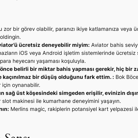
 zor bir görev olabilir, paranızı ikiye katlamanıza vey
oldingin.
ator’ü ücretsiz deneyebilir miyim:
Aviator bahis seviy
 cihazların iOS veya Android işletim sistemlerinde ücret
k para heyecanı yaşaması koşuluyla.
ce belirli bir miktar bahis yapması gerekir, hiç bir 
 kaçınılmaz bir düşüş olduğunu fark ettim. :
Bok Böceğ
için oynanabilir.
ın sağ üst köşesindeki simgeden erişilir, evinizin dı
r slot makinesi ile kumarhane deneyimini yaşayın.
nın:
Merlins magic, rakiplerin potansiyel kart yelpazesi il