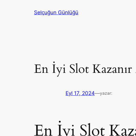
İçeriğe
Selçuğun Günlüğü
geç
En İyi Slot Kazanır
Eyl 17, 2024
—
yazar:
En İyi Slot Kaz