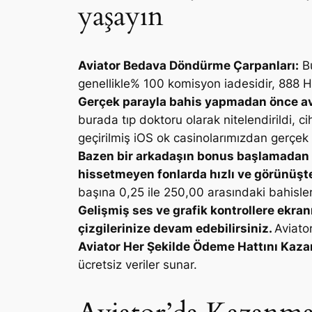
yaşayın
Aviator Bedava Döndürme Çarpanları:
Bu
genellikle% 100 komisyon iadesidir, 888 H
Gerçek parayla bahis yapmadan önce avi
burada tıp doktoru olarak nitelendirildi,
geçirilmiş iOS ok casinolarımızdan gerçe
Bazen bir arkadaşın bonus başlamadan ön
hissetmeyen fonlarda hızlı ve görünüşte
başına 0,25 ile 250,00 arasındaki bahisler 
Gelişmiş ses ve grafik kontrollere ekran
çizgilerinize devam edebilirsiniz.
Aviato
Aviator Her Şekilde Ödeme Hattını Kaza
ücretsiz veriler sunar.