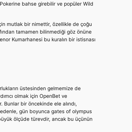
 Pokerine bahse girebilir ve popüler Wild
 mutlak bir nimettir, özellikle de çoğu
rafından tamamen bilinmediği göz önüne
nor Kumarhanesi bu kuralın bir istisnası
orlukların üstesinden gelmemize de
rdımcı olmak için OpenBet ve
. Bunlar bir öncekinde ele alındı,
u nedenle, gün boyunca gates of olympus
 büyük ölçüde türevdir, ancak bu üçünün