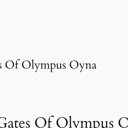
s Of Olympus Oyna
Gates Of Olympus 