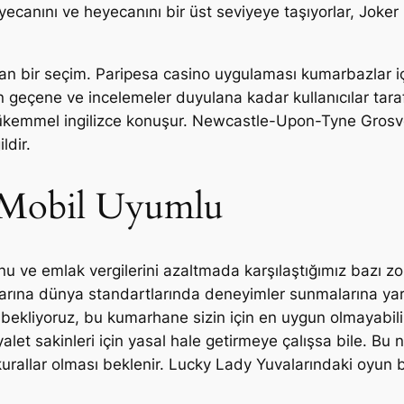
yecanını ve heyecanını bir üst seviyeye taşıyorlar, Joker
bir seçim. Paripesa casino uygulaması kumarbazlar için
 geçene ve incelemeler duyulana kadar kullanıcılar ta
 mükemmel ingilizce konuşur. Newcastle-Upon-Tyne Grosve
ldir.
 Mobil Uyumlu
u ve emlak vergilerini azaltmada karşılaştığımız bazı z
arına dünya standartlarında deneyimler sunmalarına ya
e bekliyoruz, bu kumarhane sizin için en uygun olmayabilir
alet sakinleri için yasal hale getirmeye çalışsa bile. B
 kurallar olması beklenir. Lucky Lady Yuvalarındaki oyun