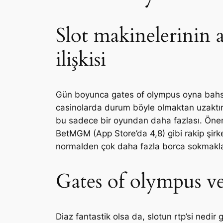
Slot makinelerinin 
ilişkisi
Gün boyunca gates of olympus oyna bahsini
casinolarda durum böyle olmaktan uzaktır.
bu sadece bir oyundan daha fazlası. Önem
BetMGM (App Store’da 4,8) gibi rakip şi
normalden çok daha fazla borca sokmakla
Gates of olympus ve
Diaz fantastik olsa da, slotun rtp’si nedir 