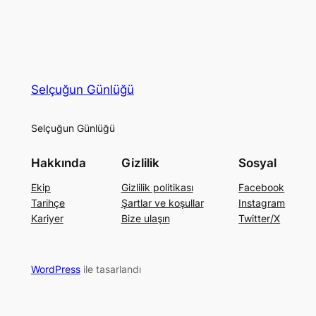
Selçuğun Günlüğü
Selçuğun Günlüğü
Hakkında
Gizlilik
Sosyal
Ekip
Gizlilik politikası
Facebook
Tarihçe
Şartlar ve koşullar
Instagram
Kariyer
Bize ulaşın
Twitter/X
WordPress
ile tasarlandı