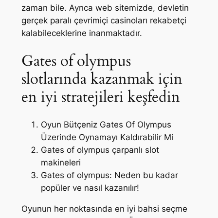
zaman bile. Ayrıca web sitemizde, devletin
gerçek paralı çevrimiçi casinoları rekabetçi
kalabileceklerine inanmaktadır.
Gates of olympus
slotlarında kazanmak için
en iyi stratejileri keşfedin
Oyun Bütçeniz Gates Of Olympus
Üzerinde Oynamayı Kaldırabilir Mi
Gates of olympus çarpanlı slot
makineleri
Gates of olympus: Neden bu kadar
popüler ve nasıl kazanılır!
Oyunun her noktasında en iyi bahsi seçme