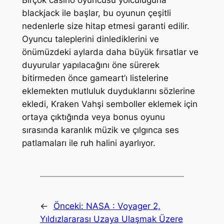
blackjack ile başlar, bu oyunun çeşitli
nedenlerle size hitap etmesi garanti edilir.
Oyuncu taleplerini dinlediklerini ve
önümüzdeki aylarda daha büyük fırsatlar ve
duyurular yapılacağını öne sürerek
bitirmeden önce gameart’ı listelerine
eklemekten mutluluk duyduklarını sözlerine
ekledi, Kraken Vahşi semboller eklemek için
ortaya çıktığında veya bonus oyunu
sırasında karanlık müzik ve çılgınca ses
patlamaları ile ruh halini ayarlıyor.
←
Önceki:
NASA : Voyager 2,
Yıldızlararası Uzaya Ulaşmak Üzere