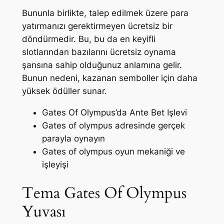
Bununla birlikte, talep edilmek üzere para
yatırmanızı gerektirmeyen ücretsiz bir
döndürmedir. Bu, bu da en keyifli
slotlarından bazılarını ücretsiz oynama
şansına sahip olduğunuz anlamına gelir.
Bunun nedeni, kazanan semboller için daha
yüksek ödüller sunar.
Gates Of Olympus’da Ante Bet Işlevi
Gates of olympus adresinde gerçek
parayla oynayın
Gates of olympus oyun mekaniği ve
işleyişi
Tema Gates Of Olympus
Yuvası