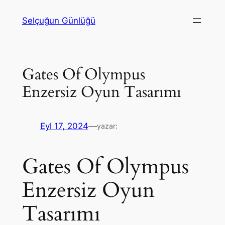
İçeriğe
Selçuğun Günlüğü
geç
Gates Of Olympus
Enzersiz Oyun Tasarımı
Eyl 17, 2024
—
yazar:
Gates Of Olympus
Enzersiz Oyun
Tasarımı