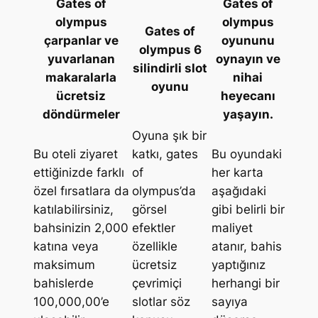
Gates of
Gates of
olympus
olympus
Gates of
çarpanlar ve
oyununu
olympus 6
yuvarlanan
oynayın ve
silindirli slot
makaralarla
nihai
oyunu
ücretsiz
heyecanı
döndürmeler
yaşayın.
Oyuna şık bir
Bu oteli ziyaret
katkı, gates
Bu oyundaki
ettiğinizde farklı
of
her karta
özel fırsatlara da
olympus’da
aşağıdaki
katılabilirsiniz,
görsel
gibi belirli bir
bahsinizin 2,000
efektler
maliyet
katına veya
özellikle
atanır, bahis
maksimum
ücretsiz
yaptığınız
bahislerde
çevrimiçi
herhangi bir
100,000,00’e
slotlar söz
sayıya